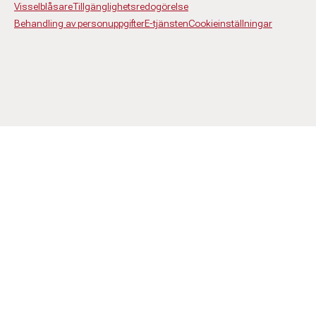
Visselblåsare
Tillgänglighetsredogörelse
Behandling av personuppgifter
E-tjänsten
Cookieinställningar