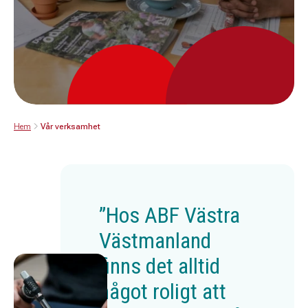
Hem
Vår verksamhet
”Hos ABF Västra
Västmanland
finns det alltid
något roligt att