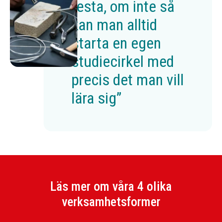
testa, om inte så
kan man alltid
starta en egen
studiecirkel med
precis det man vill
lära sig”
Läs mer om våra 4 olika
verksamhetsformer