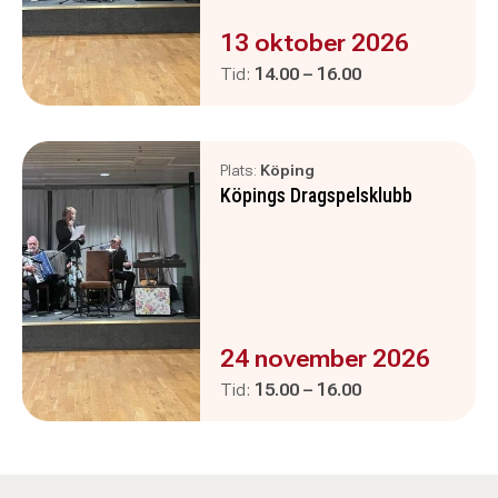
Evenemanget är :
13 oktober 2026
Pågår mellan
och
Tid:
14.00
–
16.00
Plats:
Köping
Köpings Dragspelsklubb
Evenemanget är :
24 november 2026
Pågår mellan
och
Tid:
15.00
–
16.00