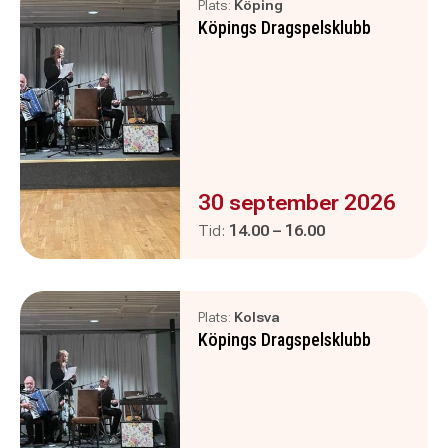
Plats:
Köping
Köpings Dragspelsklubb
Evenemanget är :
30 september 2026
Pågår mellan
och
Tid:
14.00
–
16.00
Plats:
Kolsva
Köpings Dragspelsklubb