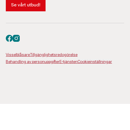
Se vårt utbud!
Besök oss på facebook
Besök oss på instagram
Visselblåsare
Tillgänglighetsredogörelse
Behandling av personuppgifter
E-tjänsten
Cookieinställningar