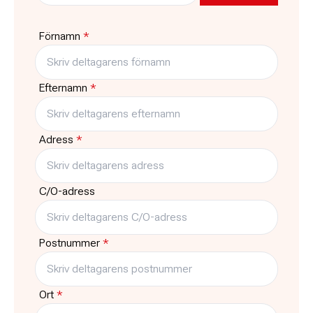
Skinnskatteberg
Pris
Platser kvar
Förnamn
*
Gratis
3
Typ
Träffar
Kurs
10
Efternamn
*
Adress
*
C/O-adress
Postnummer
*
Ort
*