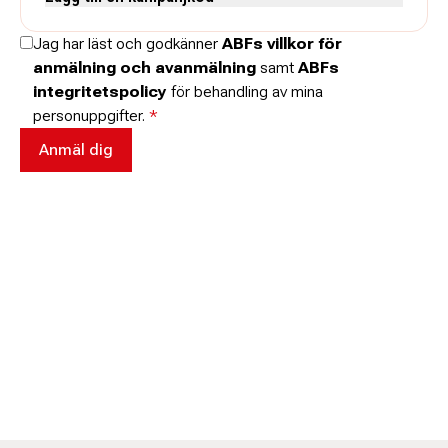
Skriv koden utan mellanslag och skriv stora och små bokstäver när
Jag har läst och godkänner
ABFs villkor för
de anges.
anmälning och avanmälning
samt
ABFs
integritetspolicy
för behandling av mina
personuppgifter.
*