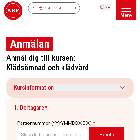
Sök
Västra Västmanland
Meny
Anmälan
Anmäl dig till kursen:
Klädsömnad och klädvård
Kursinformation
Kursdatum
Veckodag
1. Deltagare*
21 september 2026
måndag
Tid
Plats
Personnummer (YYYYMMDDXXXX)
*
18:00
-
20:30
ABF Skinnskatteberg,
Centralvägen 5