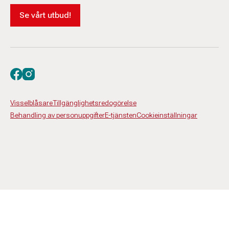
Se vårt utbud!
Besök oss på facebook
Besök oss på instagram
Visselblåsare
Tillgänglighetsredogörelse
Behandling av personuppgifter
E-tjänsten
Cookieinställningar