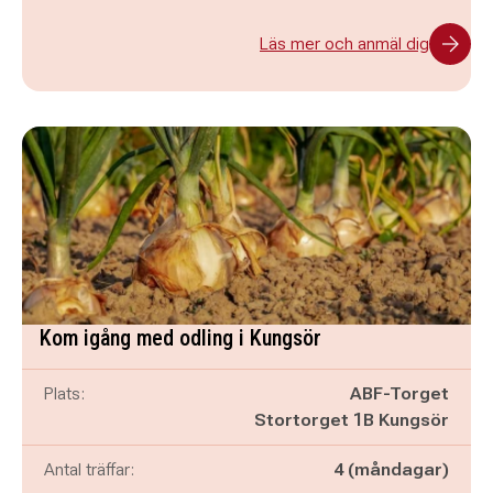
Läs mer och anmäl dig
Kom igång med odling i Kungsör
Plats:
ABF-Torget
Stortorget 1B Kungsör
Antal träffar:
4 (måndagar)