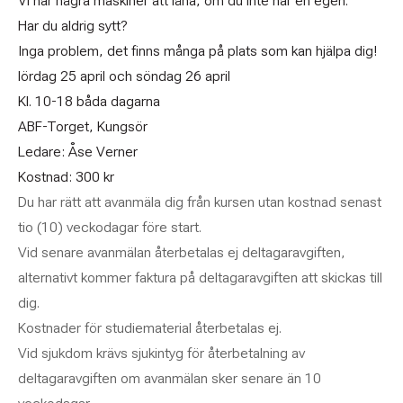
Vi har några maskiner att låna, om du inte har en egen.
Har du aldrig sytt?
Inga problem, det finns många på plats som kan hjälpa dig!
lördag 25 april och söndag 26 april
Kl. 10-18 båda dagarna
ABF-Torget, Kungsör
Ledare: Åse Verner
Kostnad: 300 kr
Du har rätt att avanmäla dig från kursen utan kostnad senast
tio (10) veckodagar före start.
Vid senare avanmälan återbetalas ej deltagaravgiften,
alternativt kommer faktura på deltagaravgiften att skickas till
dig.
Kostnader för studiematerial återbetalas ej.
Vid sjukdom krävs sjukintyg för återbetalning av
deltagaravgiften om avanmälan sker senare än 10