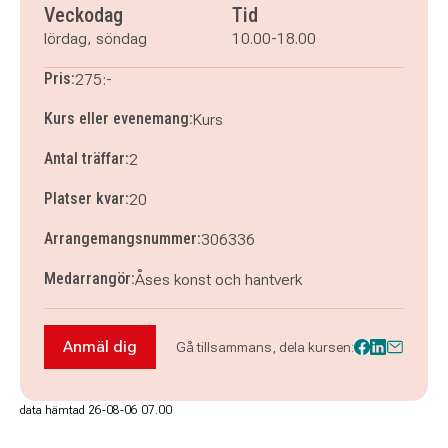
Veckodag
Tid
lördag, söndag
10.00-18.00
Pris:
275:-
Kurs eller evenemang:
Kurs
Antal träffar:
2
Platser kvar:
20
Arrangemangsnummer:
306336
Medarrangör:
Åses konst och hantverk
Anmäl dig
Gå tillsammans, dela kursen:
Anmäl dig till Sy-Lan i Kungsör, 14-15 novembe
data hämtad 26-08-06 07.00