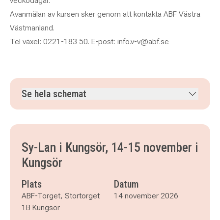
veckodagar.
Avanmälan av kursen sker genom att kontakta ABF Västra
Västmanland.
Tel växel: 0221-183 50. E-post: info.v-v@abf.se
Se hela schemat
lördag 14 november 2026
klockan 10.00–18.00
söndag 15 november 2026
klockan 10.00–18.00
Sy-Lan i Kungsör, 14-15 november i
Kungsör
Plats
Datum
ABF-Torget, Stortorget
14 november 2026
1B Kungsör