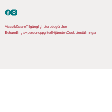
Besök oss på facebook
Besök oss på instagram
Visselblåsare
Tillgänglighetsredogörelse
Behandling av personuppgifter
E-tjänsten
Cookieinställningar