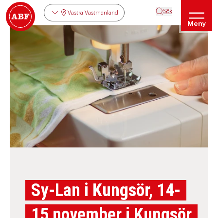
Sök
Västra Västmanland
Meny
Sy-Lan i Kungsör, 14-
15 november i Kungsör