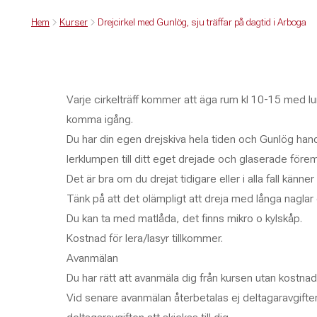
Hem
Kurser
Drejcirkel med Gunlög, sju träffar på dagtid i Arboga
Varje cirkelträff kommer att äga rum kl 10-15 med lu
komma igång.
Du har din egen drejskiva hela tiden och Gunlög hand
lerklumpen till ditt eget drejade och glaserade förem
Det är bra om du drejat tidigare eller i alla fall känner
Tänk på att det olämpligt att dreja med långa naglar e
Du kan ta med matlåda, det finns mikro o kylskåp.
Kostnad för lera/lasyr tillkommer.
Avanmälan
Du har rätt att avanmäla dig från kursen utan kostna
Vid senare avanmälan återbetalas ej deltagaravgiften