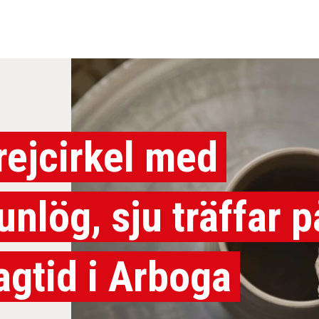
rejcirkel med
unlög, sju träffar p
agtid i Arboga