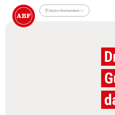
Västra Västmanland
D
G
d