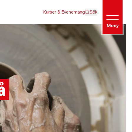
Kurser & Evenemang
Sök
Meny
å