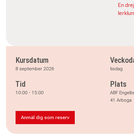
En drej
lerklu
Kursdatum
Veckod
8 september 2026
tisdag
Tid
Plats
10:00
-
15:00
ABF Engelb
41 Arboga
Anmäl dig som reserv
Anmäl dig som reserv till Drejcirkel med 