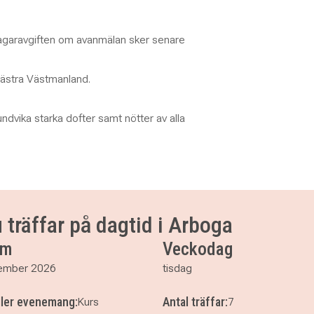
ltagaravgiften om avanmälan sker senare
ästra Västmanland.
undvika starka dofter samt nötter av alla
 träffar på dagtid i Arboga
um
Veckodag
ember 2026
tisdag
ller evenemang:
Antal träffar:
Kurs
7