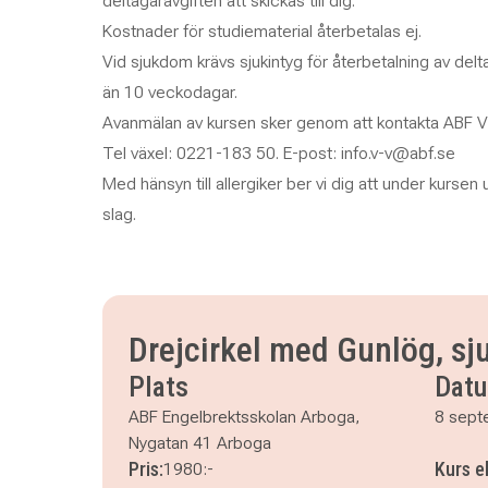
deltagaravgiften att skickas till dig.
Kostnader för studiematerial återbetalas ej.
Vid sjukdom krävs sjukintyg för återbetalning av de
än 10 veckodagar.
Avanmälan av kursen sker genom att kontakta ABF V
Tel växel: 0221-183 50. E-post: info.v-v@abf.se
Med hänsyn till allergiker ber vi dig att under kursen 
slag.
Drejcirkel med Gunlög, sju
Plats
Dat
ABF Engelbrektsskolan Arboga,
8 sept
Nygatan 41 Arboga
Pris:
Kurs e
1980:-