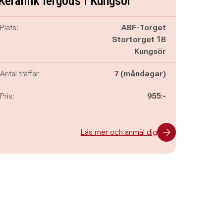
Keramik lergods i Kungsör
Plats:
ABF-Torget
Stortorget 1B
Kungsör
Antal träffar:
7 (måndagar)
Pris:
955:-
Läs mer och anmäl dig