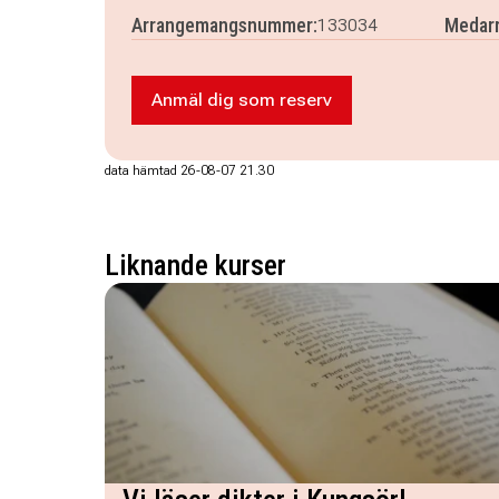
Arrangemangsnummer:
Medarr
133034
Anmäl dig som reserv
Anmäl dig som reserv till Drejci
data hämtad 26-08-07 21.30
Liknande kurser