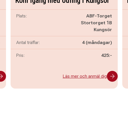
Kom igång med odling i Kungsör
t
Plats:
ABF-Torget
B
Stortorget 1B
r
Kungsör
)
Antal träffar:
4 (måndagar)
s
Pris:
425:-
Läs mer och anmäl dig