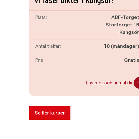
Vi läser dikter i Kungsör!
Plats:
ABF-Torge
Stortorget 1
Kungsö
Antal träffar:
10 (måndagar
Pris:
Grati
Läs mer och anmäl dig
Se fler kurser