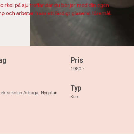
cirkel på sju träffar där du börjar med din egen
mp och arbetar fram ett färdigt glaserat föremål.
ag
Pris
1980:-
Typ
rektsskolan Arboga, Nygatan
Kurs
Gunlög, sju träffar på dagtid i Arboga