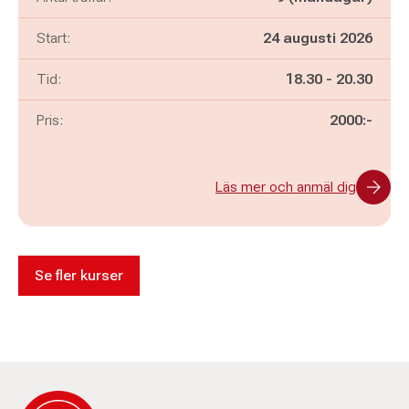
Start:
24 augusti 2026
Pågår mellan
och
Tid:
18.30
-
20.30
Pris:
2000:-
Läs mer och anmäl dig
Se fler kurser