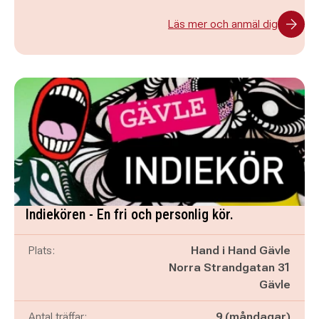
Läs mer och anmäl dig
Indiekören - En fri och personlig kör.
Plats:
Hand i Hand Gävle
Norra Strandgatan 31
Gävle
Antal träffar:
9 (måndagar)