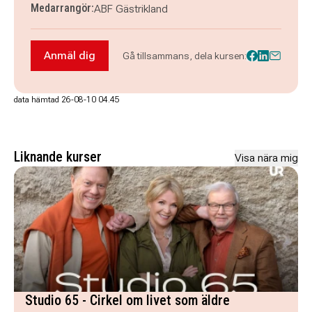
Medarrangör:
ABF Gästrikland
Anmäl dig
Gå tillsammans, dela kursen:
Anmäl dig till Prova på - Pappersslöjd
data hämtad 26-08-10 04.45
Liknande kurser
Visa nära mig
Studio 65 - Cirkel om livet som äldre