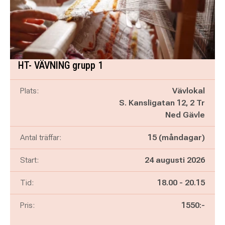
HT- VÄVNING grupp 1
Plats:
Vävlokal
S. Kansligatan 12, 2 Tr
Ned Gävle
Antal träffar:
15 (måndagar)
Start:
24 augusti 2026
Pågår mellan
och
Tid:
18.00
-
20.15
Pris:
1550:-