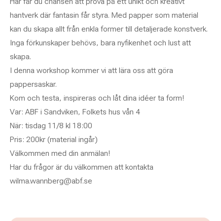
Här får du chansen att prova på ett unikt och kreativt
hantverk där fantasin får styra. Med papper som material
kan du skapa allt från enkla former till detaljerade konstverk.
Inga förkunskaper behövs, bara nyfikenhet och lust att
skapa.
I denna workshop kommer vi att lära oss att göra
pappersaskar.
Kom och testa, inspireras och låt dina idéer ta form!
Var: ABF i Sandviken, Folkets hus vån 4
När: tisdag 11/8 kl 18:00
Pris: 200kr (material ingår)
Välkommen med din anmälan!
Har du frågor är du välkommen att kontakta
wilma.wannberg@abf.se