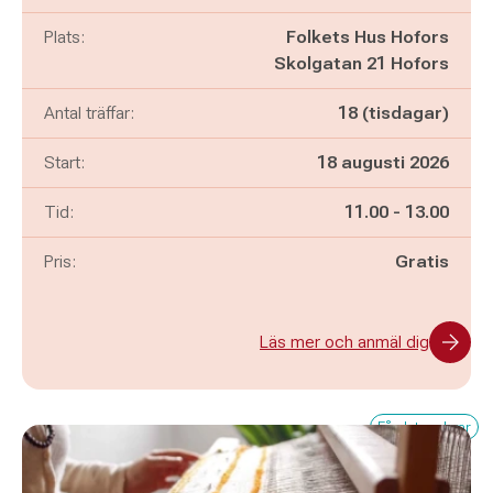
Plats:
Folkets Hus Hofors
Skolgatan 21 Hofors
Antal träffar:
18 (tisdagar)
Start:
18 augusti 2026
Pågår mellan
och
Tid:
11.00
-
13.00
Pris:
Gratis
Läs mer och anmäl dig
Få platser kvar