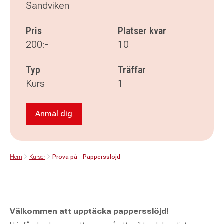
Sandviken
Pris
Platser kvar
200:-
10
Typ
Träffar
Kurs
1
Anmäl dig
Anmäl dig till Prova på - Pappersslöjd
Hem
Kurser
Prova på - Pappersslöjd
Välkommen att upptäcka pappersslöjd!