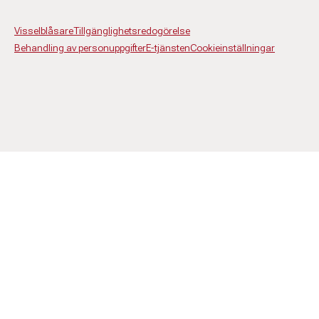
Visselblåsare
Tillgänglighetsredogörelse
Behandling av personuppgifter
E-tjänsten
Cookieinställningar