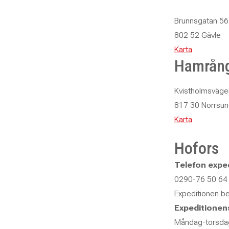
Susanne Norén
Administrations och kvalitetsansvarig
Brunnsgatan 56
076 – 772 05 09
802 52 Gävle
026 – 27 09 19
susanne.noren@abf.se
Karta
Hamrån
Peter Stjernström
Kvistholmsväge
Vaktmästare
817 30 Norrsun
026 – 280 94 24
070 – 267 16 75
Karta
peter.stjernstrom@abf.se
Hofors
Diana Nartisa
Telefon exped
ABF Progress
0290-76 50 64
diana.nartisa@abf.se
Expeditionen b
Expeditionen
Måndag-torsda