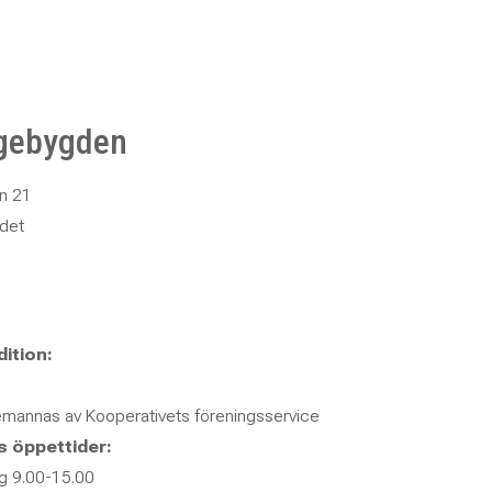
Sergio Manzanares
Je
Verksamhetsansvarig Sandviken
Förest
076 – 128 16 56
07
026 – 280 90 76
je
sergio.manzanares@abf.se
gebygden
Stefan Grandien
Ma
n 21
Verksamhetschef och coach ABF Progress
Caféa
det
070 – 677 22 39
07
02
stefan.grandien@abf.se
ma
Sofie Källström
Th
ition:
Ortsansvarig – Hamrångebygden
Verks
073 – 637 51 05
07
0297 – 220 13
02
emannas av Kooperativets föreningsservice
sofie.kallstrom@abf.se
th
s öppettider:
g 9.00-15.00