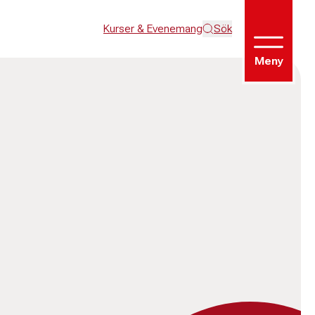
Kurser & Evenemang
Sök
Meny