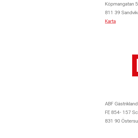
krister.knutsson@abf.se
Köpmangatan 5
811 39 Sandvik
Karta
ABF Gästrikland
FE 854- 157 S
831 90 Östers