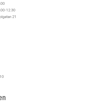
Sawsan Alkarkhi
Lin
.00
.00-12.30
Verksamhetsutvecklare / Projektledare Hand i hand.
HR
073 – 565 84 32
07
olgatan 21
02
sawsan.alkarkhi@abf.se
lin
Sita Ozonian
Ma
Lokalvårdare
Pedag
sita.ozonian@abf.se
ma
Monika Ekenberg
Le
Husvärdinna, restaurang Lyktan
Vaktm
 10
monika.ekenberg@abf.se
Tobias Hedlund
en
Dibis