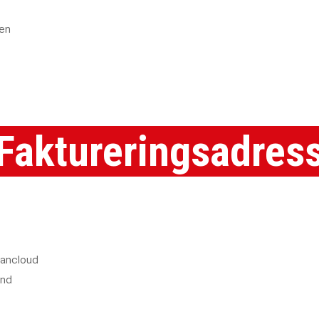
tobias.hedlund@abf.se
en
Faktureringsadres
cancloud
und