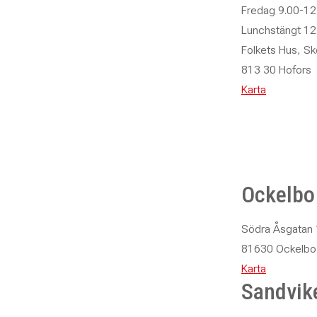
Ulrika Källström
Fredag 9.00-12
070 – 645 73 70
Lunchstängt 12
0297 – 226 76
Folkets Hus, Sk
ulrica.kallstrom@abf.se
813 30 Hofors
Karta
Laila Persson
HR-chef med ekonomiansvar
laila.persson@abf.se
Ockelbo
Roger Ålund
Lokalvårdare – Fyren
Södra Åsgatan
roger.alund@abf.se
81630 Ockelbo
Karta
Krister Knutsson
Sandvik
ReDo Norrsundet