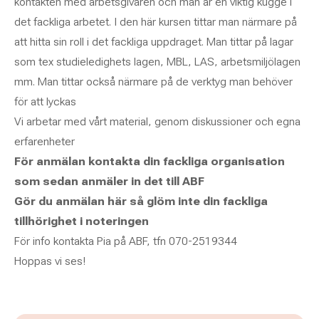
kontakten med arbetsgivaren och man är en viktig kugge i
det fackliga arbetet. I den här kursen tittar man närmare på
att hitta sin roll i det fackliga uppdraget. Man tittar på lagar
som tex studieledighets lagen, MBL, LAS, arbetsmiljölagen
mm. Man tittar också närmare på de verktyg man behöver
för att lyckas
Vi arbetar med vårt material, genom diskussioner och egna
erfarenheter
För anmälan kontakta din fackliga organisation
som sedan anmäler in det till ABF
Gör du anmälan här så glöm inte din fackliga
tillhörighet i noteringen
För info kontakta Pia på ABF, tfn 070-2519344
Hoppas vi ses!