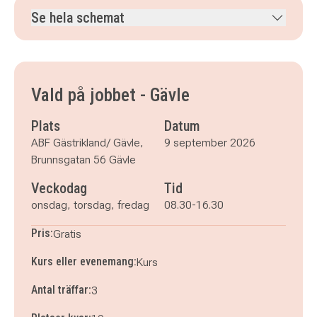
Se hela schemat
onsdag 9 september 2026
klockan 08.30–16.30
torsdag 10 september 2026
klockan 08.30–16.30
fredag 11 september 2026
klockan 08.30–16.30
Vald på jobbet - Gävle
Plats
Datum
ABF Gästrikland/ Gävle,
9 september 2026
Brunnsgatan 56 Gävle
Veckodag
Tid
onsdag, torsdag, fredag
08.30-16.30
Pris:
Gratis
Kurs eller evenemang:
Kurs
Antal träffar:
3