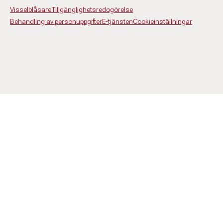
Visselblåsare
Tillgänglighetsredogörelse
Behandling av personuppgifter
E-tjänsten
Cookieinställningar