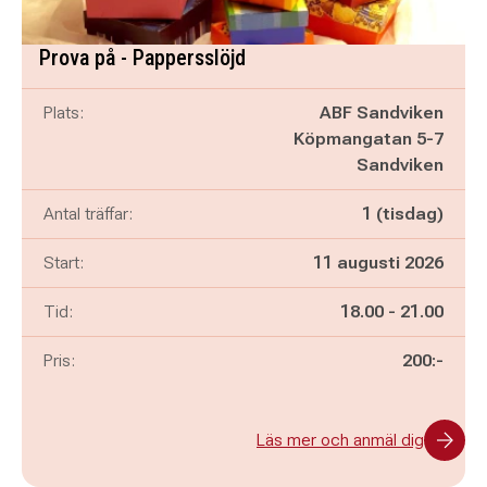
Prova på - Pappersslöjd
Plats:
ABF Sandviken
Köpmangatan 5-7
Sandviken
Antal träffar:
1 (tisdag)
Start:
11 augusti 2026
Pågår mellan
och
Tid:
18.00
-
21.00
Pris:
200:-
Läs mer och anmäl dig