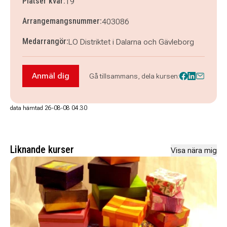
Platser kvar:
19
Arrangemangsnummer:
403086
Medarrangör:
LO Distriktet i Dalarna och Gävleborg
Anmäl dig
Gå tillsammans, dela kursen:
Anmäl dig till Vald på jobbet - Gävle
data hämtad 26-08-08 04.30
Liknande kurser
Visa nära mig