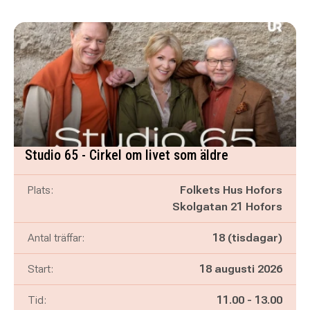
Studio 65 - Cirkel om livet som äldre
Plats:
Folkets Hus Hofors
Skolgatan 21 Hofors
Antal träffar:
18 (tisdagar)
Start:
18 augusti 2026
Pågår mellan
och
Tid:
11.00
-
13.00