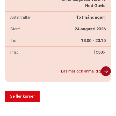
Ned Gävle
Antal träffar:
15 (måndagar)
Start:
24 augusti 2026
Pågår mellan
och
Tid:
18.00
-
20.15
Pris:
1550:-
Läs mer och anmäl dig
Se fler kurser