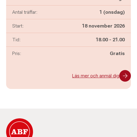
Antal träffar:
1 (onsdag)
Start:
18 november 2026
Pågår mellan
och
Tid:
18.00
-
21.00
Pris:
Gratis
Läs mer och anmäl dig