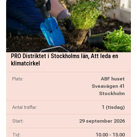
PRO Distriktet i Stockholms län, Att leda en
klimatcirkel
Plats:
ABF huset
Sveavägen 41
Stockholm
Antal träffar:
1 (tisdag)
Start:
29 september 2026
Pågår mellan
och
Tid:
10.00
-
15.00