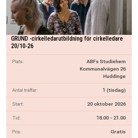
GRUND -cirkelledarutbildning för cirkelledare
20/10-26
Plats:
ABFs Studiehem
Kommunalvägen 26
Huddinge
Antal träffar:
1 (tisdag)
Start:
20 oktober 2026
Pågår mellan
och
Tid:
18.00
-
21.00
Pris:
Gratis