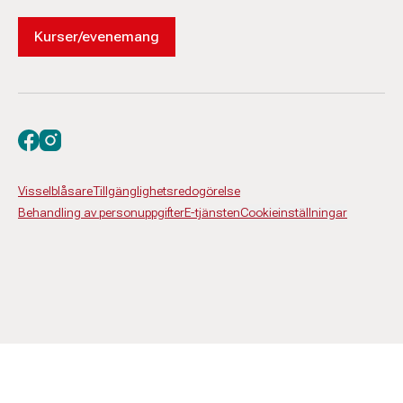
Kurser/evenemang
Besök oss på facebook
Besök oss på instagram
Visselblåsare
Tillgänglighetsredogörelse
Behandling av personuppgifter
E-tjänsten
Cookieinställningar