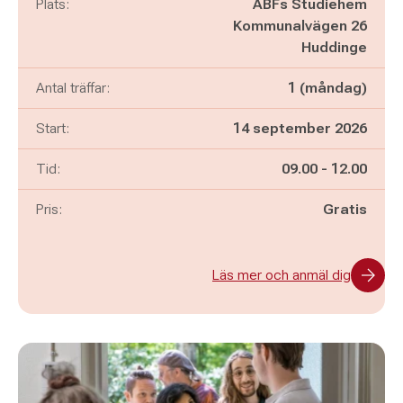
Plats:
ABFs Studiehem
Kommunalvägen 26
Huddinge
Antal träffar:
1 (måndag)
Start:
14 september 2026
Pågår mellan
och
Tid:
09.00
-
12.00
Pris:
Gratis
Läs mer och anmäl dig