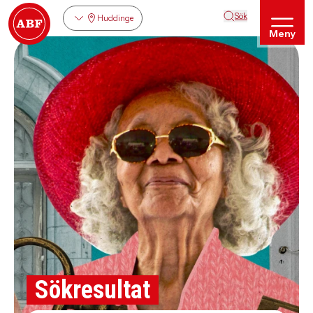
Sök
Huddinge
Meny
Sökresultat