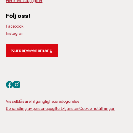
Fler kontaktuppgifter
Följ oss!
Facebook
Instagram
Kurser/evenemang
Besök oss på facebook
Besök oss på instagram
Visselblåsare
Tillgänglighetsredogörelse
Behandling av personuppgifter
E-tjänsten
Cookieinställningar