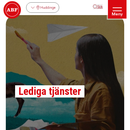
Sök
Huddinge
Meny
Lediga tjänster