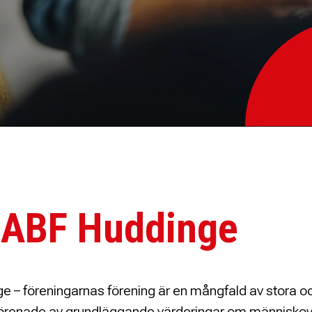
ABF Huddinge
e – föreningarnas förening är en mångfald av stora 
 förenade av grundläggande värderingar om människo