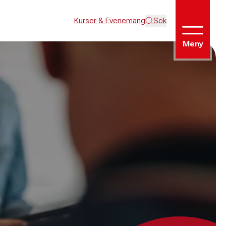
Kurser & Evenemang
Sök
Meny