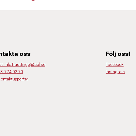
ntakta oss
Följ oss!
st: info.huddinge@abf.se
Facebook
 08-774 02 70
Instagram
kontaktuppgifter