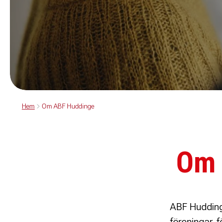
Hem
Om ABF Huddinge
Om 
ABF Hudding
föreningar,