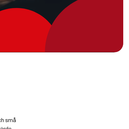
och små
värde,