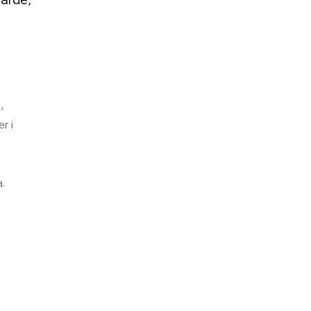
,
r i
a.