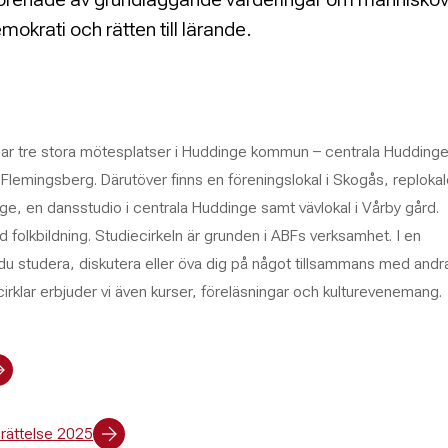
mokrati och rätten till lärande.
ar tre stora mötesplatser i Huddinge kommun – centrala Huddinge
Flemingsberg. Därutöver finns en föreningslokal i Skogås, replokale
ge, en dansstudio i centrala Huddinge samt vävlokal i Vårby gård.
 folkbildning. Studiecirkeln är grunden i ABFs verksamhet. I en
r du studera, diskutera eller öva dig på något tillsammans med andr
irklar erbjuder vi även kurser, föreläsningar och kulturevenemang.
rättelse 2025