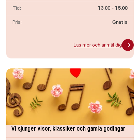
Pågår mellan
och
Tid:
13.00
-
15.00
Pris:
Gratis
Läs mer och anmäl dig
Vi sjunger visor, klassiker och gamla godingar