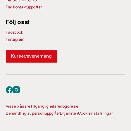
Tel: 08-774 02 70
Fler kontaktuppgifter
Följ oss!
Facebook
Instagram
Kurser/evenemang
Besök oss på facebook
Besök oss på instagram
Visselblåsare
Tillgänglighetsredogörelse
Behandling av personuppgifter
E-tjänsten
Cookieinställningar