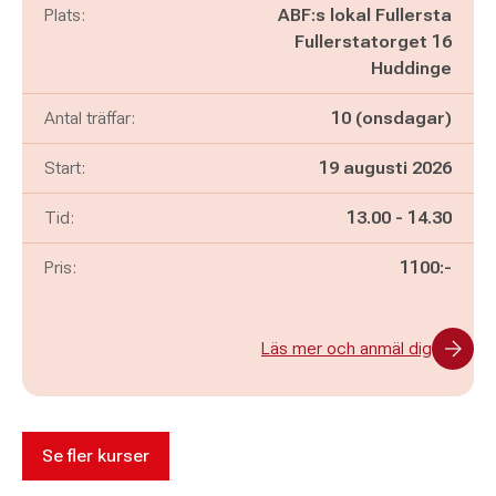
Plats:
ABF:s lokal Fullersta
Fullerstatorget 16
Huddinge
Antal träffar:
10 (onsdagar)
Start:
19 augusti 2026
Pågår mellan
och
Tid:
13.00
-
14.30
Pris:
1100:-
Läs mer och anmäl dig
Se fler kurser