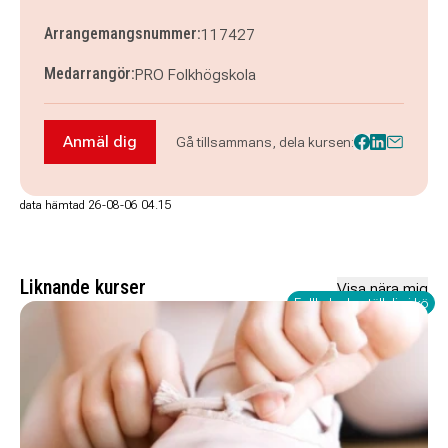
Arrangemangsnummer:
117427
Medarrangör:
PRO Folkhögskola
Anmäl dig
Gå tillsammans, dela kursen:
Anmäl dig till Allmän kurs - Yrkessvenska Vårby
data hämtad 26-08-06 04.15
Liknande kurser
Visa nära mig
Fullbokad - ställ dig i kö