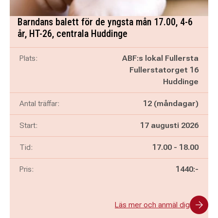
Barndans balett för de yngsta mån 17.00, 4-6
år, HT-26, centrala Huddinge
Plats:
ABF:s lokal Fullersta
Fullerstatorget 16
Huddinge
Antal träffar:
12 (måndagar)
Start:
17 augusti 2026
Pågår mellan
och
Tid:
17.00
-
18.00
Pris:
1440:-
Läs mer och anmäl dig