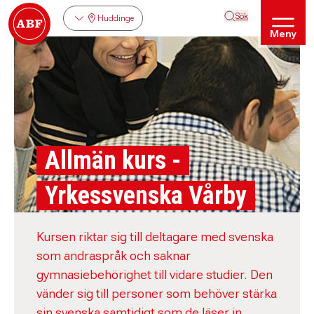
Sök
Huddinge
Meny
Allmän kurs -
Yrkessvenska Vårby
Kursen riktar sig till deltagare med svenska
som andraspråk och saknar
gymnasiebehörighet till vidare studier. Den
vänder sig till personer som behöver stärka
sin svenska samtidigt som de läser in