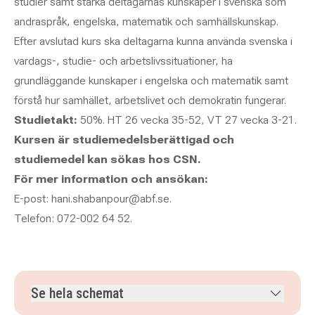
studier samt stärka deltagarnas kunskaper i svenska som
andraspråk, engelska, matematik och samhällskunskap.
Efter avslutad kurs ska deltagarna kunna använda svenska i
vardags-, studie- och arbetslivssituationer, ha
grundläggande kunskaper i engelska och matematik samt
förstå hur samhället, arbetslivet och demokratin fungerar.
Studietakt:
50%. HT 26 vecka 35-52, VT 27 vecka 3-21.
Kursen är studiemedelsberättigad och
studiemedel kan sökas hos CSN.
För mer information och ansökan:
E-post: hani.shabanpour@abf.se.
Telefon: 072-002 64 52.
Se hela schemat