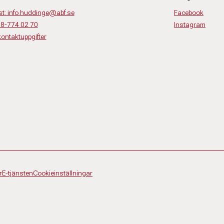
st: info.huddinge@abf.se
Facebook
 08-774 02 70
Instagram
kontaktuppgifter
r
E-tjänsten
Cookieinställningar