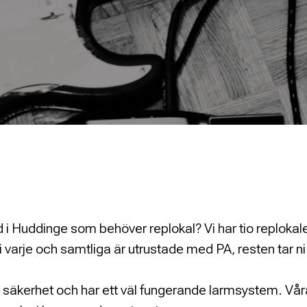
nd i Huddinge som behöver replokal? Vi har tio replokal
 i varje och samtliga är utrustade med PA, resten tar n
 säkerhet och har ett väl fungerande larmsystem. Våra