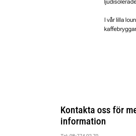
ljudisolerad
I vår lilla l
kaffebryggar
Kontakta oss för m
information
Tel: 08-774 02 70