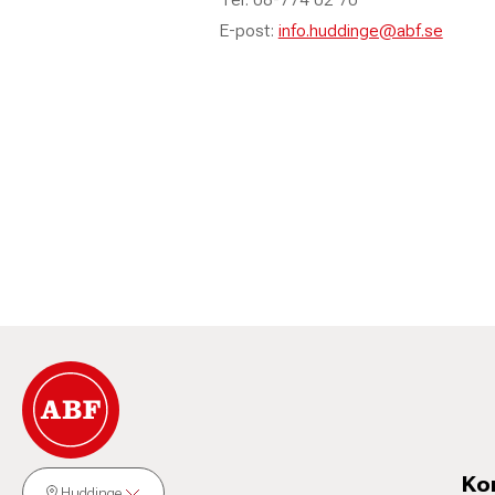
E-post:
info.huddinge@abf.se
Ko
Huddinge