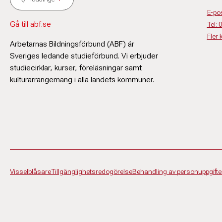
E-po
Gå till abf.se
Tel:
Fler 
Arbetarnas Bildningsförbund (ABF) är
Sveriges ledande studieförbund. Vi erbjuder
studiecirklar, kurser, föreläsningar samt
kulturarrangemang i alla landets kommuner.
Visselblåsare
Tillgänglighetsredogörelse
Behandling av personuppgifte