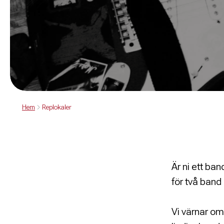
Hem
Replokaler
Är ni ett ba
för två band
Vi värnar om