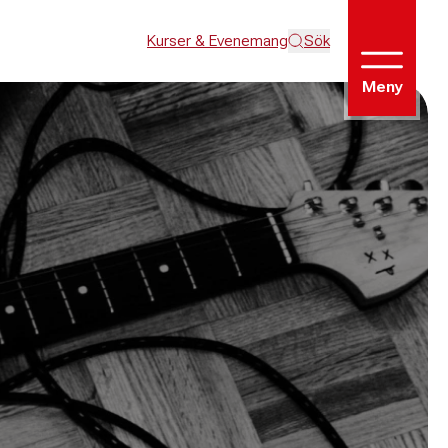
Kurser & Evenemang
Sök
Meny