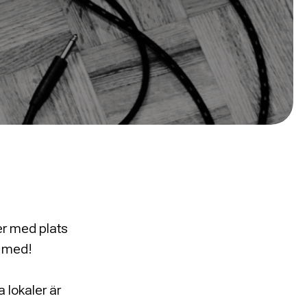
er med plats
i med!
 lokaler är