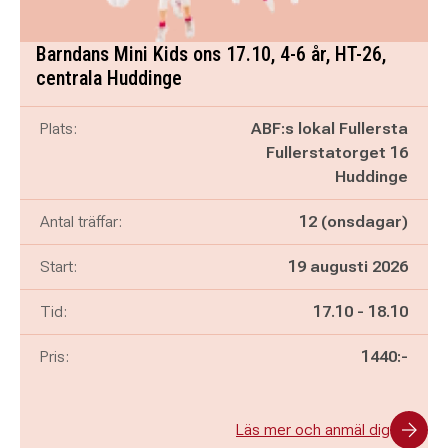
Barndans Mini Kids ons 17.10, 4-6 år, HT-26,
centrala Huddinge
Plats:
ABF:s lokal Fullersta
Fullerstatorget 16
Huddinge
Antal träffar:
12 (onsdagar)
Start:
19 augusti 2026
Pågår mellan
och
Tid:
17.10
-
18.10
Pris:
1440:-
Läs mer och anmäl dig