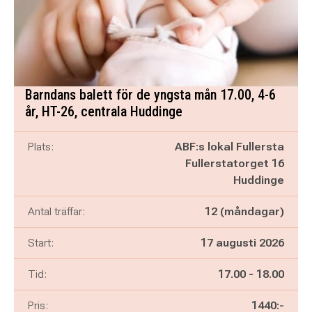
Barndans balett för de yngsta mån 17.00, 4-6
år, HT-26, centrala Huddinge
Plats:
ABF:s lokal Fullersta
Fullerstatorget 16
Huddinge
Antal träffar:
12 (måndagar)
Start:
17 augusti 2026
Pågår mellan
och
Tid:
17.00
-
18.00
Pris:
1440:-