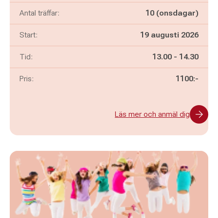
Antal träffar:
10 (onsdagar)
Start:
19 augusti 2026
Pågår mellan
och
Tid:
13.00
-
14.30
Pris:
1100:-
Läs mer och anmäl dig