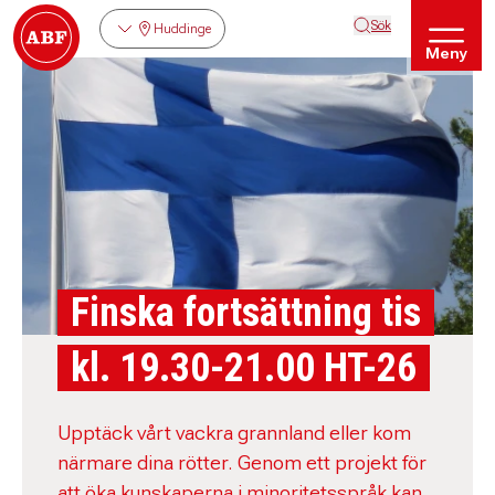
Sök
Huddinge
Meny
Finska fortsättning tis
kl. 19.30-21.00 HT-26
Upptäck vårt vackra grannland eller kom
närmare dina rötter. Genom ett projekt för
att öka kunskaperna i minoritetsspråk kan