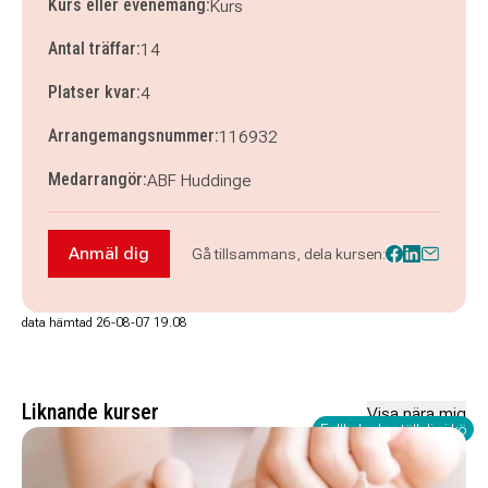
Kurs eller evenemang:
Kurs
Antal träffar:
14
Platser kvar:
4
Arrangemangsnummer:
116932
Medarrangör:
ABF Huddinge
Anmäl dig
Gå tillsammans, dela kursen:
Anmäl dig till Finska fortsättning tis kl. 19.30-2
data hämtad 26-08-07 19.08
Liknande kurser
Visa nära mig
Fullbokad - ställ dig i kö