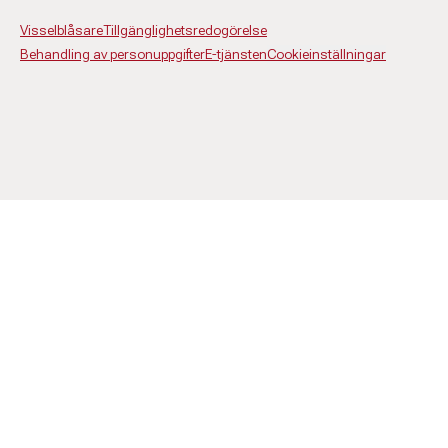
Visselblåsare
Tillgänglighetsredogörelse
Behandling av personuppgifter
E-tjänsten
Cookieinställningar