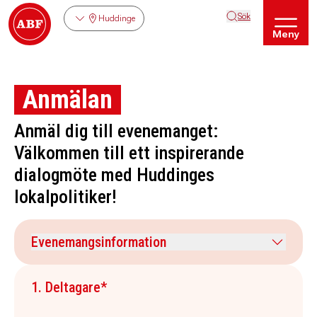
Sök
Huddinge
Meny
Anmälan
Anmäl dig till evenemanget:
Välkommen till ett inspirerande
dialogmöte med Huddinges
lokalpolitiker!
Evenemangsinformation
Evenemangsdatum
Veckodag
1. Deltagare*
27 augusti 2026
torsdag