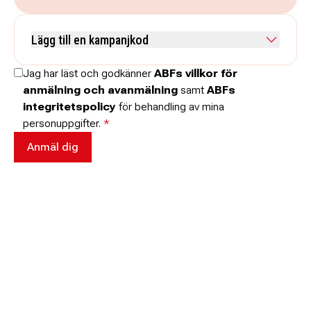
Kommentar
Lägg till en kampanjkod
Skriv koden utan mellanslag och skriv stora och små bokstäver när
Jag har läst och godkänner
ABFs villkor för
de anges.
anmälning och avanmälning
samt
ABFs
integritetspolicy
för behandling av mina
personuppgifter.
*