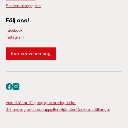
Fler kontaktuppgifter
Följ oss!
Facebook
Instagram
Kurser/evenemang
Besök oss på facebook
Besök oss på instagram
Visselblåsare
Tillgänglighetsredogörelse
Behandling av personuppgifter
E-tjänsten
Cookieinställningar