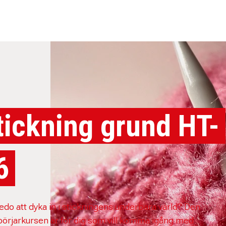
tickning grund HT-
6
redo att dyka in i stickningens underbara värld? Den
börjarkursen är för dig som vill komma igång med