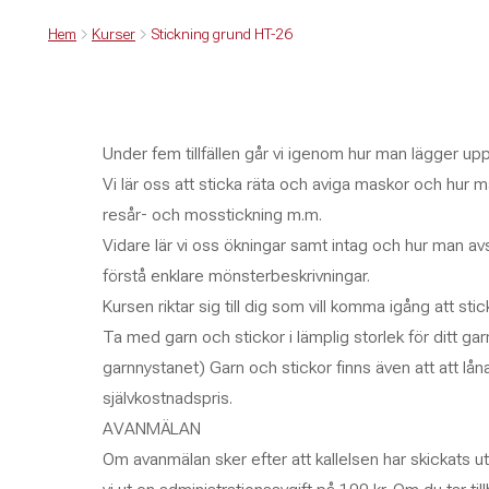
Hem
Kurser
Stickning grund HT-26
Under fem tillfällen går vi igenom hur man lägger upp
Vi lär oss att sticka räta och aviga maskor och hur
resår- och mosstickning m.m.
Vidare lär vi oss ökningar samt intag och hur man avsl
förstå enklare mönsterbeskrivningar.
Kursen riktar sig till dig som vill komma igång att stic
Ta med garn och stickor i lämplig storlek för ditt g
garnnystanet) Garn och stickor finns även att att låna 
självkostnadspris.
AVANMÄLAN
Om avanmälan sker efter att kallelsen har skickats ut,