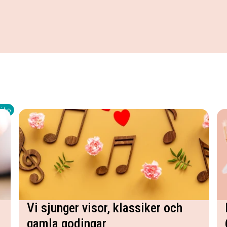
i kö
Vi sjunger visor, klassiker och
gamla godingar