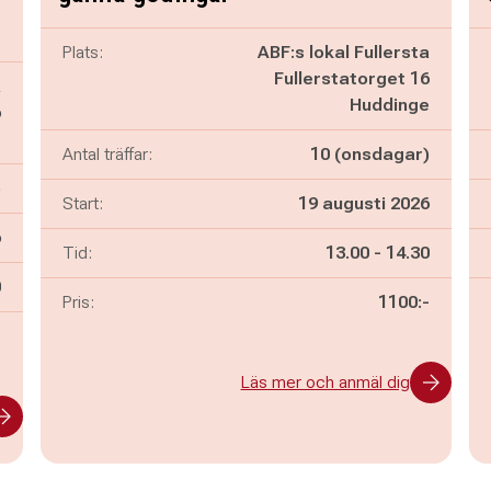
Plats:
ABF:s lokal Fullersta
Fullerstatorget 16
a
Huddinge
6
e
Antal träffar:
10 (onsdagar)
)
Start:
19 augusti 2026
6
Pågår mellan
och
Tid:
13.00
-
14.30
n
0
Pris:
1100:-
-
Läs mer och anmäl dig