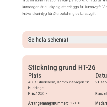
vi ut en administrationsavgift på 100 kr. Om du tar ti
kursdagen är du skyldig att erlägga full kursavgift. V
krävs läkarintyg för återbetalning av kursavgift.
Se hela schemat
måndag 21 september 2026
klockan 18.00–20
måndag 28 september 2026
klockan 18.00–20
måndag 5 oktober 2026
klockan 18.00–20.15
Stickning grund HT-26
måndag 12 oktober 2026
klockan 18.00–20.15
Plats
Dat
måndag 19 oktober 2026
klockan 18.00–20.15
ABFs Studiehem, Kommunalvägen 26
21 sep
Huddinge
Pris:
Kurs e
1250:-
Arrangemangsnummer:
Medarr
117101