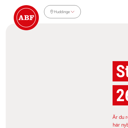
Huddinge
S
2
Är du 
här ny