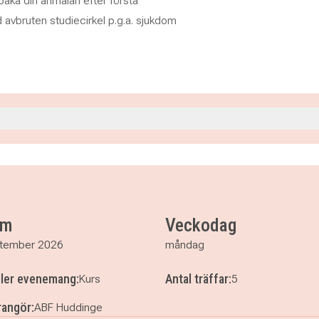
llbaka din anmälan efter första
id avbruten studiecirkel p.g.a. sjukdom
.15
.15
um
Veckodag
tember 2026
måndag
ller evenemang:
Antal träffar:
Kurs
5
angör:
ABF Huddinge