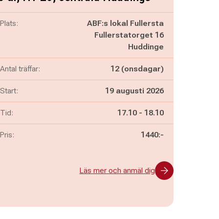
Plats:
ABF:s lokal Fullersta
Fullerstatorget 16
Huddinge
Antal träffar:
12 (onsdagar)
Start:
19 augusti 2026
Pågår mellan
och
Tid:
17.10
-
18.10
Pris:
1440:-
Läs mer och anmäl dig