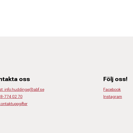
ntakta oss
Följ oss!
st: info.huddinge@abf.se
Facebook
 08-774 02 70
Instagram
kontaktuppgifter