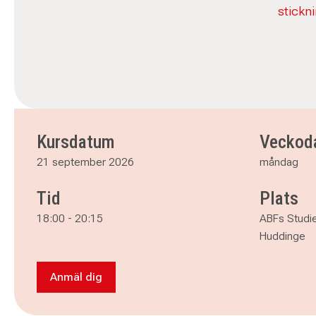
stickn
Kursdatum
Veckod
21 september 2026
måndag
Tid
Plats
18:00
-
20:15
ABFs Studi
Huddinge
Anmäl dig
Anmäl dig till Stickning grund HT-26