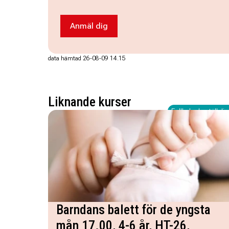
Anmäl dig
Anmäl dig till Stickning grund HT-26
data hämtad 26-08-09 14.15
Liknande kurser
Fullbokad - ställ dig 
Barndans balett för de yngsta
mån 17.00, 4-6 år, HT-26,