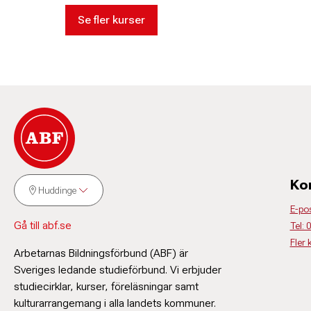
Se fler kurser
Ko
Huddinge
E-po
Gå till abf.se
Tel:
Fler 
Arbetarnas Bildningsförbund (ABF) är
Sveriges ledande studieförbund. Vi erbjuder
studiecirklar, kurser, föreläsningar samt
kulturarrangemang i alla landets kommuner.