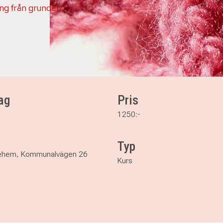
ing från grunden.
ag
Pris
1250:-
Typ
ehem, Kommunalvägen 26
Kurs