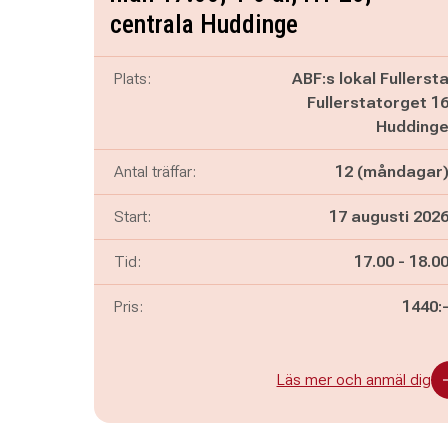
centrala Huddinge
Plats:
ABF:s lokal Fullerst
Fullerstatorget 1
Hudding
Antal träffar:
12 (måndagar
Start:
17 augusti 202
Pågår mella
och
Tid:
17.00
-
18.0
Pris:
1440:
Läs mer och anmäl dig