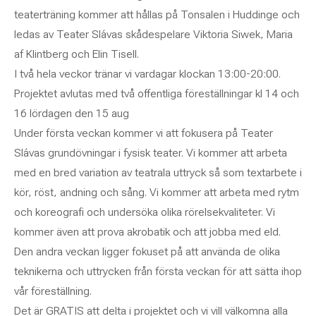
teaterträning kommer att hållas på Tonsalen i Huddinge och
ledas av Teater Slávas skådespelare Viktoria Siwek, Maria
af Klintberg och Elin Tisell.
I två hela veckor tränar vi vardagar klockan 13:00-20:00.
Projektet avlutas med två offentliga föreställningar kl 14 och
16 lördagen den 15 aug
Under första veckan kommer vi att fokusera på Teater
Slávas grundövningar i fysisk teater. Vi kommer att arbeta
med en bred variation av teatrala uttryck så som textarbete i
kör, röst, andning och sång. Vi kommer att arbeta med rytm
och koreografi och undersöka olika rörelsekvaliteter. Vi
kommer även att prova akrobatik och att jobba med eld.
Den andra veckan ligger fokuset på att använda de olika
teknikerna och uttrycken från första veckan för att sätta ihop
vår föreställning.
Det är GRATIS att delta i projektet och vi vill välkomna alla