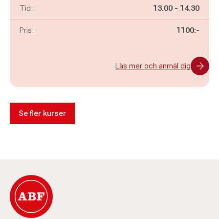
Pågår mellan
och
Tid:
13.00
-
14.30
Pris:
1100:-
Läs mer och anmäl dig
Se fler kurser