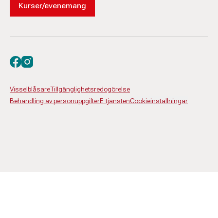
Kurser/evenemang
Besök oss på facebook
Besök oss på instagram
Visselblåsare
Tillgänglighetsredogörelse
Behandling av personuppgifter
E-tjänsten
Cookieinställningar