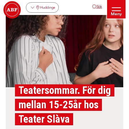
Sök
Huddinge
Meny
Teatersommar. För dig
mellan 15-25år hos
Teater Slàva