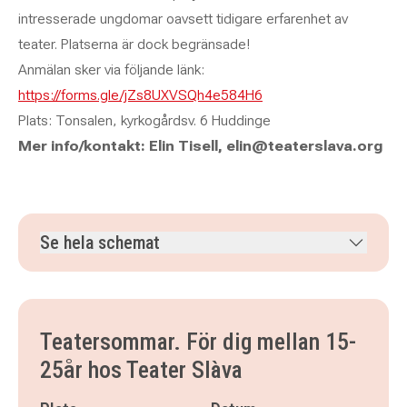
intresserade ungdomar oavsett tidigare erfarenhet av
teater. Platserna är dock begränsade!
Anmälan sker via följande länk:
https://forms.gle/jZs8UXVSQh4e584H6
Plats: Tonsalen, kyrkogårdsv. 6 Huddinge
Mer info/kontakt: Elin Tisell, elin@teaterslava.org
Se hela schemat
måndag 3 augusti 2026
klockan 13.00–20.00
tisdag 4 augusti 2026
klockan 13.00–20.00
onsdag 5 augusti 2026
klockan 13.00–20.00
Teatersommar. För dig mellan 15-
torsdag 6 augusti 2026
klockan 13.00–20.00
25år hos Teater Slàva
fredag 7 augusti 2026
klockan 13.00–20.00
måndag 10 augusti 2026
klockan 13.00–20.00