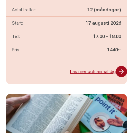
Antal träffar:
12 (måndagar)
Start:
17 augusti 2026
Pågår mellan
och
Tid:
17.00
-
18.00
Pris:
1440:-
Läs mer och anmäl dig