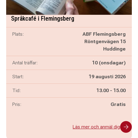
Språkcafé i Flemingsberg
Plats:
ABF Flemingsberg
Röntgenvägen 15
Huddinge
Antal träffar:
10 (onsdagar)
Start:
19 augusti 2026
Pågår mellan
och
Tid:
13.00
-
15.00
Pris:
Gratis
Läs mer och anmäl dig