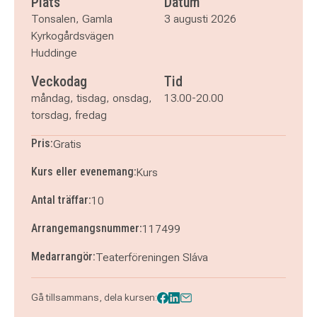
Plats
Datum
tisdag 11 augusti 2026
klockan 13.00–20.00
Tonsalen, Gamla
3 augusti 2026
onsdag 12 augusti 2026
klockan 13.00–20.00
Kyrkogårdsvägen
torsdag 13 augusti 2026
klockan 13.00–20.00
Huddinge
fredag 14 augusti 2026
klockan 13.00–20.00
Veckodag
Tid
måndag, tisdag, onsdag,
13.00-20.00
torsdag, fredag
Pris:
Gratis
Kurs eller evenemang:
Kurs
Antal träffar:
10
Arrangemangsnummer:
117499
Medarrangör:
Teaterföreningen Sláva
Gå tillsammans, dela kursen: