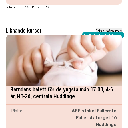
data hämtad 26-08-07 12.39
Liknande kurser
Visa nära mig
Fullbokad - ställ dig i kö
Barndans balett för de yngsta mån 17.00, 4-6
år, HT-26, centrala Huddinge
Plats:
ABF:s lokal Fullersta
Fullerstatorget 16
Huddinge