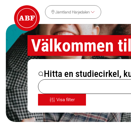
Jämtland Härjedalen
Välkommen til
Hitta en studiecirkel, k
Visa filter