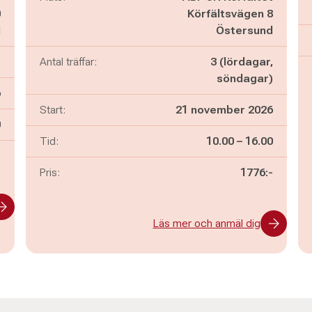
0
Körfältsvägen 8
d
Östersund
)
Antal träffar:
3 (lördagar,
söndagar)
6
Start:
21 november 2026
n
0
Pågår mellan
och
Tid:
10.00
–
16.00
-
Pris:
1776:-
Läs mer och anmäl dig