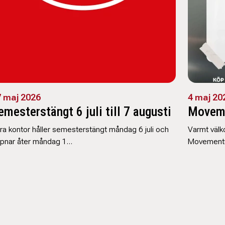
 maj 2026
4 maj 20
emesterstängt 6 juli till 7 augusti
Movem
ra kontor håller semesterstängt måndag 6 juli och
Varmt väl
pnar åter måndag 1…
Movementu