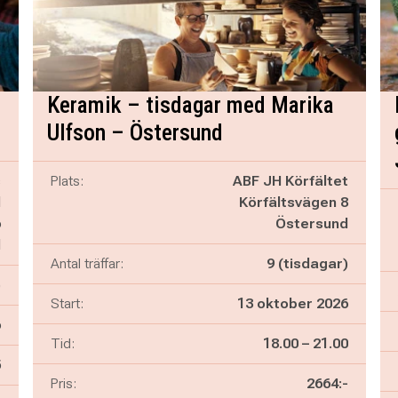
Keramik – tisdagar med Marika
Ulfson – Östersund
s
Plats:
ABF JH Körfältet
d
Körfältsvägen 8
6
Östersund
d
Antal träffar:
9 (tisdagar)
)
Start:
13 oktober 2026
6
Pågår mellan
och
Tid:
18.00
–
21.00
n
5
Pris:
2664:-