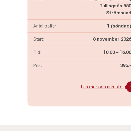
Tullingsås 55
Strömsun
Antal träffar:
1 (söndag
Start:
8 november 202
Pågår mella
och
Tid:
10.00
–
16.0
Pris:
395:
Läs mer och anmäl dig