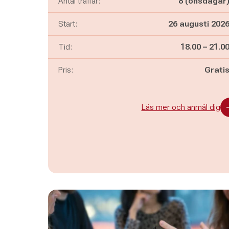
Antal träffar:
8 (onsdagar
Start:
26 augusti 202
Pågår mella
och
Tid:
18.00
–
21.0
Pris:
Grati
Läs mer och anmäl dig