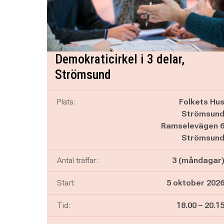
Demokraticirkel i 3 delar,
Strömsund
Plats:
Folkets Hu
Strömsun
Ramselevägen 
Strömsun
Antal träffar:
3 (måndagar
Start:
5 oktober 202
Pågår mella
och
Tid:
18.00
–
20.1