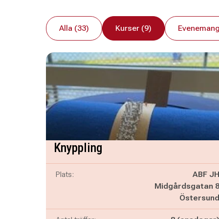
Alla (33)
Kurser (9)
Evenemang
Knyppling
Plats:
ABF J
Midgårdsgatan 
Östersun