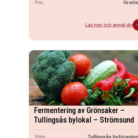
Pris:
Grati
Läs mer och anmäl dig
Fermentering av Grönsaker –
Tullingsås bylokal – Strömsund
Plats:
Tullingsås byförenin