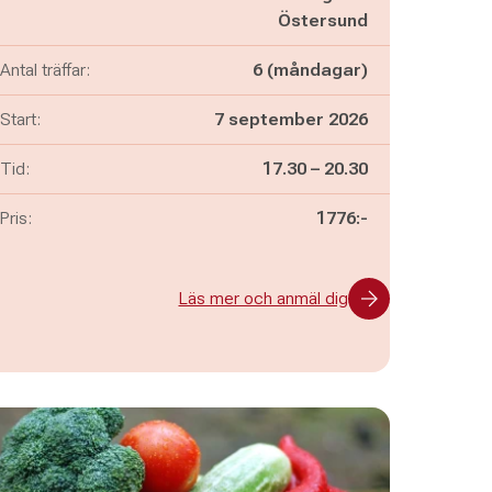
Östersund
Antal träffar:
6 (måndagar)
Start:
7 september 2026
Pågår mellan
och
Tid:
17.30
–
20.30
Pris:
1776:-
Läs mer och anmäl dig