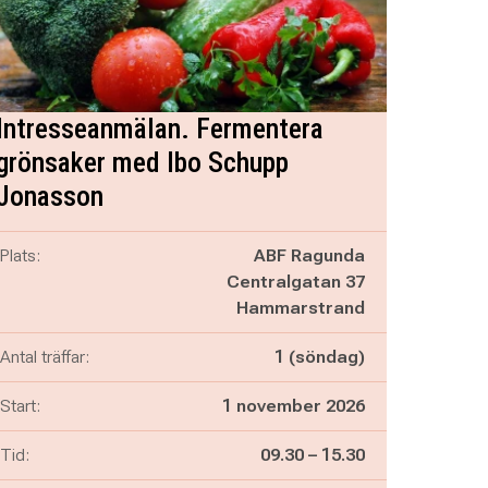
Intresseanmälan. Fermentera
grönsaker med Ibo Schupp
Jonasson
Plats:
ABF Ragunda
Centralgatan 37
Hammarstrand
Antal träffar:
1 (söndag)
Start:
1 november 2026
Pågår mellan
och
Tid:
09.30
–
15.30