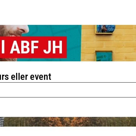
l ABF JH
urs eller event