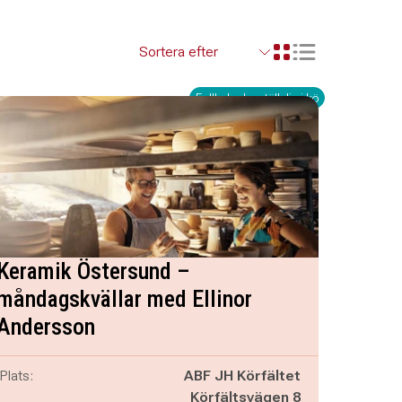
Visa resultaten so
Visa resultaten i ett r
Fullbokad – ställ dig i kö
Keramik Östersund –
måndagskvällar med Ellinor
Andersson
Plats:
ABF JH Körfältet
Körfältsvägen 8