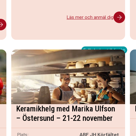
s
Läs mer och anmäl dig
Fullbokad – ställ dig i kö
Keramikhelg med Marika Ulfson
– Östersund – 21-22 november
g
Plats:
ABF JH Körfältet