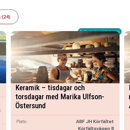
 (24)
Fullbokad – ställ dig i kö
Keramik – tisdagar och
torsdagar med Marika Ulfson-
H
Östersund
8
d
Plats:
ABF JH Körfältet
Körfältsvägen 8