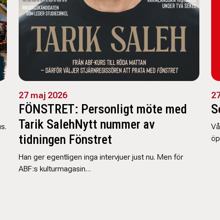
27 maj 2026
27
FÖNSTRET: Personligt möte med
S
Tarik SalehNytt nummer av
s.
Vå
tidningen Fönstret
öp
Han ger egentligen inga intervjuer just nu. Men för
ABF:s kulturmagasin…