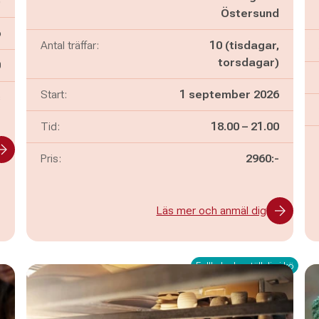
)
Östersund
6
Antal träffar:
10 (tisdagar,
torsdagar)
n
0
Start:
1 september 2026
s
Pågår mellan
och
Tid:
18.00
–
21.00
Pris:
2960:-
Läs mer och anmäl dig
Fullbokad – ställ dig i kö