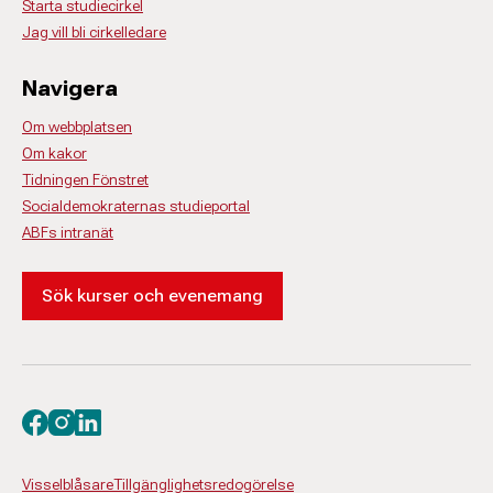
Starta studiecirkel
Jag vill bli cirkelledare
Navigera
Om webbplatsen
Om kakor
Tidningen Fönstret
Socialdemokraternas studieportal
ABFs intranät
Sök kurser och evenemang
Besök oss på facebook
Besök oss på instagram
Besök oss på linkedin
Visselblåsare
Tillgänglighetsredogörelse