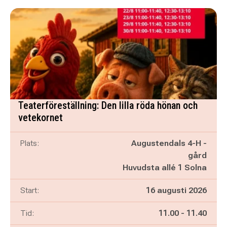
Teaterföreställning: Den lilla röda hönan och
vetekornet
Plats:
Augustendals 4-H -
gård
Huvudsta allé 1 Solna
Start:
16 augusti 2026
Pågår mellan
och
Tid:
11.00
-
11.40