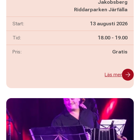
Jakobsberg
Riddarparken Järfälla
Start:
13 augusti 2026
Pågår mellan
och
Tid:
18.00
-
19.00
Pris:
Gratis
Läs mer