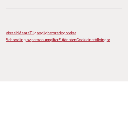
Visselblåsare
Tillgänglighetsredogörelse
Behandling av personuppgifter
E-tjänsten
Cookieinställningar