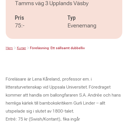
Tamms väg 3 Upplands Väsby
Pris
Typ
75:-
Evenemang
Hem
Kurser
Föreläsning: Ett sällsamt dubbelliv
Föreläsare är Lena Kåreland, professor em. i
litteraturvetenskap vid Uppsala Universitet. Föredraget
kommer att handla om ballongfararen S.A. Andrée och hans
hemliga kärlek till barnbokskritikern Gurli Linder – allt
utspelade sig i slutet av 1800-talet.
Entré: 75 kr (Swish/Kontant), fika ingår