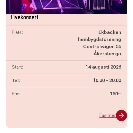
Livekonsert
Plats:
Ekbacken
hembygdsförening
Centralvägen 55
Åkersberga
Start:
14 augusti 2026
Pågår mellan
och
Tid:
16.30
-
20.00
Pris:
150:-
Läs mer