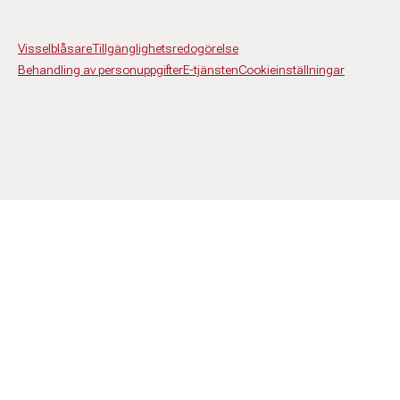
Visselblåsare
Tillgänglighetsredogörelse
Behandling av personuppgifter
E-tjänsten
Cookieinställningar