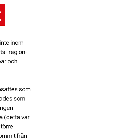
t
inte inom
ts- region-
bar och
jösattes som
apades som
ingen
 (detta var
större
ommit från