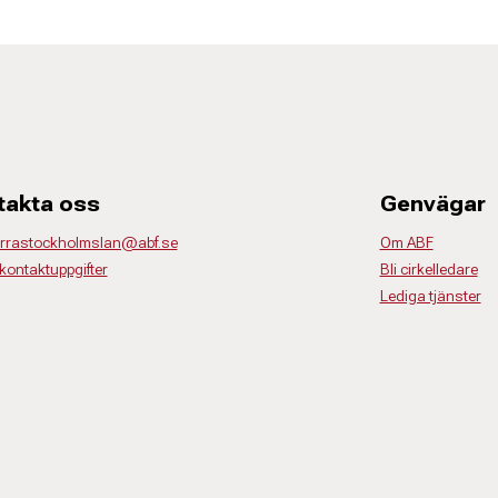
takta oss
Genvägar
orrastockholmslan@abf.se
Om ABF
kontaktuppgifter
Bli cirkelledare
Lediga tjänster