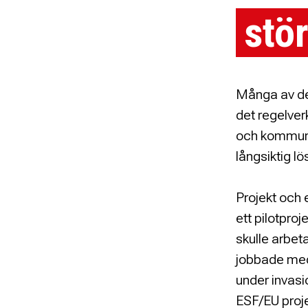
stö
Många av de 
det regelver
och kommunb
långsiktig lö
Projekt och
ett pilotpr
skulle arbet
jobbade med
under invasio
ESF/EU proj