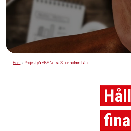
Hem
Projekt på ABF Norra Stockholms Län
Hål
fin