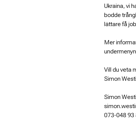
Ukraina, vi 
bodde trångbo
lättare få j
Mer informat
undermenyn
Vill du veta
Simon Westi
Simon West
simon.west
073-048 93