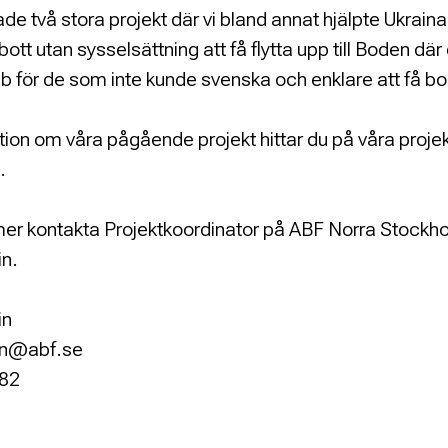
hade två stora projekt där vi bland annat hjälpte Ukrai
tt utan sysselsättning att få flytta upp till Boden där 
obb för de som inte kunde svenska och enklare att få b
ion om våra pågående projekt hittar du på våra projek
.
 mer kontakta Projektkoordinator på ABF Norra Stockh
n.
in
in@abf.se
 82