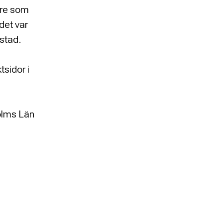
nare som
det var
ostad.
tsidor i
olms Län