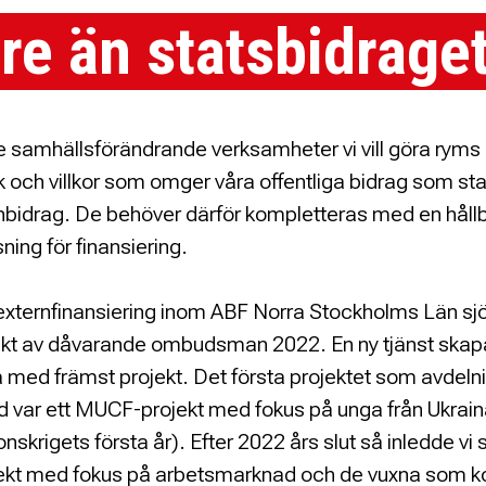
rre än statsbidrage
samhällsförändrande verksamheter vi vill göra ryms 
k och villkor som omger våra offentliga bidrag som sta
idrag. De behöver därför kompletteras med en håll
sning för finansiering.
 externfinansiering inom ABF Norra Stockholms Län s
ojekt av dåvarande ombudsman 2022. En ny tjänst sk
a med främst projekt. Det första projektet som avdeln
 var ett MUCF-projekt med fokus på unga från Ukraina
nskrigets första år). Efter 2022 års slut så inledde vi 
ekt med fokus på arbetsmarknad och de vuxna som k