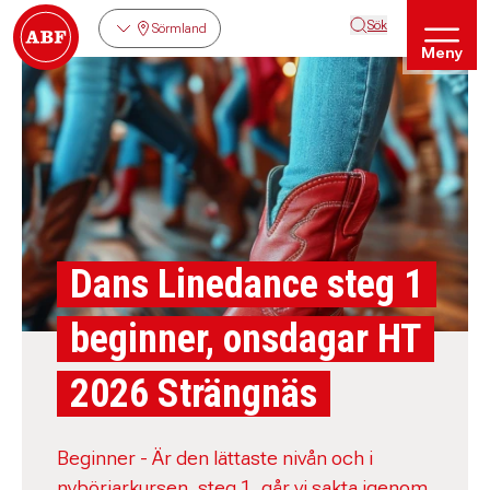
Sök
Sörmland
Meny
Dans Linedance steg 1
beginner, onsdagar HT
2026 Strängnäs
Beginner - Är den lättaste nivån och i
nybörjarkursen, steg 1, går vi sakta igenom