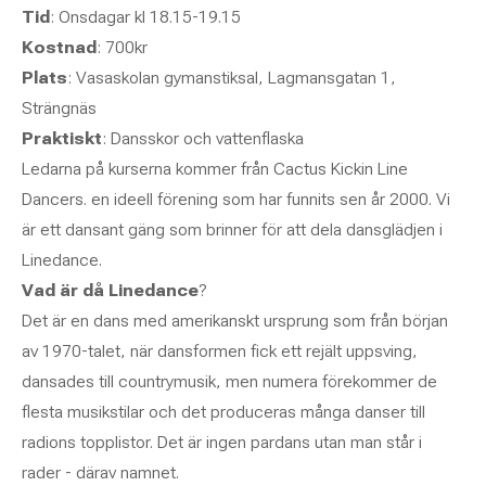
Tid
: Onsdagar kl 18.15-19.15
Kostnad
: 700kr
Plats
: Vasaskolan gymanstiksal, Lagmansgatan 1,
Strängnäs
Praktiskt
: Dansskor och vattenflaska
Ledarna på kurserna kommer från Cactus Kickin Line
Dancers. en ideell förening som har funnits sen år 2000. Vi
är ett dansant gäng som brinner för att dela dansglädjen i
Linedance.
Vad är då Linedance
?
Det är en dans med amerikanskt ursprung som från början
av 1970-talet, när dansformen fick ett rejält uppsving,
dansades till countrymusik, men numera förekommer de
flesta musikstilar och det produceras många danser till
radions topplistor. Det är ingen pardans utan man står i
rader - därav namnet.