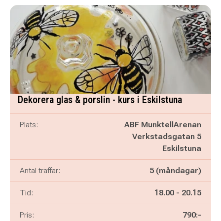
Dekorera glas & porslin - kurs i Eskilstuna
Plats:
ABF MunktellArenan
Verkstadsgatan 5
Eskilstuna
Antal träffar:
5 (måndagar)
Pågår mellan
och
Tid:
18.00
-
20.15
Pris:
790:-