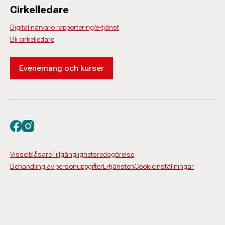
Cirkelledare
Digital närvaro rapportering/e-tjänst
Bli cirkelledare
Evenemang och kurser
Besök oss på facebook
Besök oss på instagram
Visselblåsare
Tillgänglighetsredogörelse
Behandling av personuppgifter
E-tjänsten
Cookieinställningar