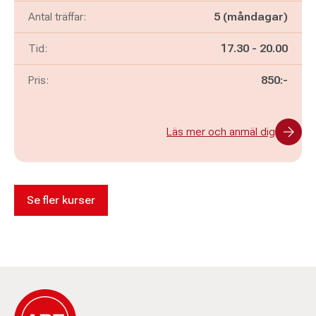
Antal träffar:
5 (måndagar)
Pågår mellan
och
Tid:
17.30
-
20.00
Pris:
850:-
Läs mer och anmäl dig
Se fler kurser