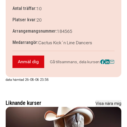
Antal träffar:
10
Platser kvar:
20
Arrangemangsnummer:
184565
Medarrangör:
Cactus Kick´n Line Dancers
Anmäl dig
Gå tillsammans, dela kursen:
Anmäl dig till Dans Linedance steg 1 beginner
data hämtad 26-08-06 23.58
Liknande kurser
Visa nära mig