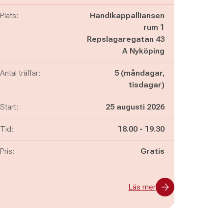
Plats:
Handikappalliansen
rum 1
Repslagaregatan 43
A Nyköping
Antal träffar:
5 (måndagar,
tisdagar)
Start:
25 augusti 2026
Pågår mellan
och
Tid:
18.00
-
19.30
Pris:
Gratis
Läs mer