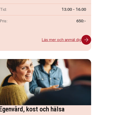
Pågår mellan
och
Tid:
13.00
-
16.00
Pris:
650:-
Läs mer och anmäl dig
Egenvård, kost och hälsa