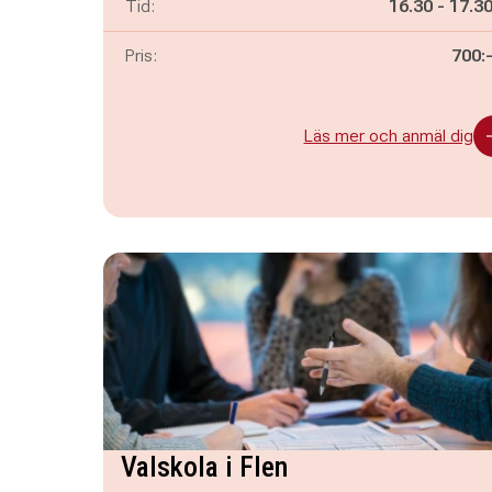
Pågår mella
och
Tid:
16.30
-
17.3
Pris:
700:
Läs mer och anmäl dig
Valskola i Flen