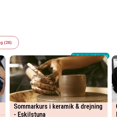
g (26)
Fullbokad - ställ dig i kö
Sommarkurs i keramik & drejning
- Eskilstuna