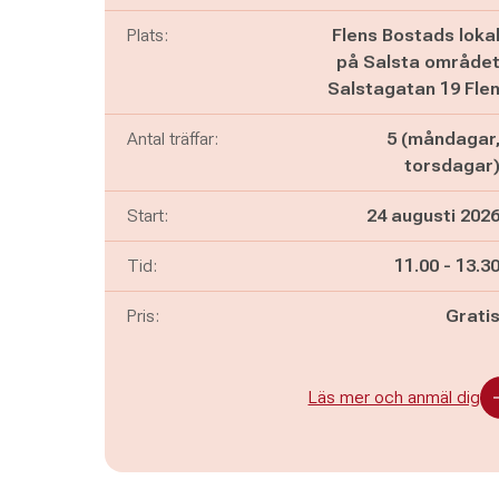
Plats:
Flens Bostads loka
på Salsta område
Salstagatan 19 Fle
Antal träffar:
5 (måndagar
torsdagar
Start:
24 augusti 202
Pågår mella
och
Tid:
11.00
-
13.3
Pris:
Grati
Läs mer och anmäl dig