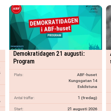
Demokratidagen 21 augusti:
Program
n
5
Plats:
ABF-huset
a
Kungsgatan 14
Eskilstuna
)
Antal träffar:
1 (fredag)
6
Start:
21 augusti 2026