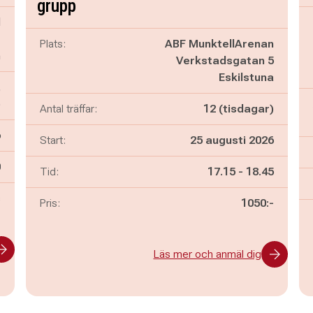
grupp
l
t
Plats:
ABF MunktellArenan
n
Verkstadsgatan 5
Eskilstuna
,
)
Antal träffar:
12 (tisdagar)
6
Start:
25 augusti 2026
n
0
Pågår mellan
och
Tid:
17.15
-
18.45
s
Pris:
1050:-
Läs mer och anmäl dig