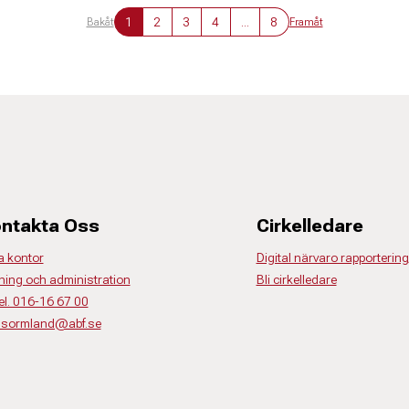
1
2
3
4
...
8
Bakåt
Framåt
ntakta Oss
Cirkelledare
a kontor
Digital närvaro rapportering
ning och administration
Bli cirkelledare
el. 016-16 67 00
o.sormland@abf.se