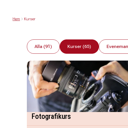
Hem
Kurser
Alla (91)
Kurser (65)
Eveneman
Fotografikurs