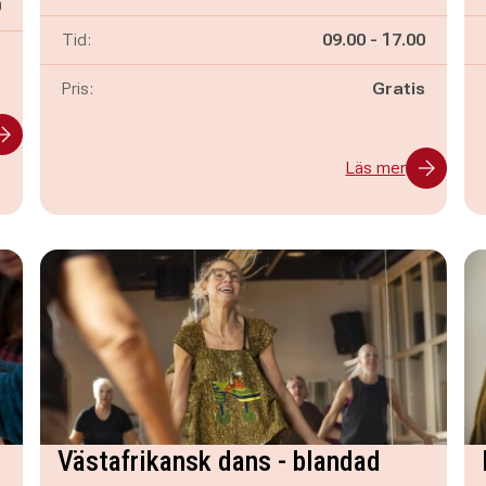
n
0
Pågår mellan
och
Tid:
09.00
-
17.00
-
Pris:
Gratis
Läs mer
Västafrikansk dans - blandad