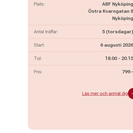
Plats:
ABF Nyköpin
Östra Kvarngatan 
Nyköpin
Antal träffar:
5 (torsdagar
Start:
6 augusti 202
Pågår mella
och
Tid:
18.00
-
20.1
Pris:
799:
Läs mer och anmäl dig