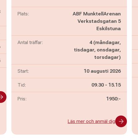
g
8
Plats:
ABF MunktellArenan
g
Verkstadsgatan 5
Eskilstuna
)
Antal träffar:
4 (måndagar,
6
tisdagar, onsdagar,
torsdagar)
n
5
Start:
10 augusti 2026
-
Pågår mellan
och
Tid:
09.30
-
15.15
Pris:
1950:-
Läs mer och anmäl dig