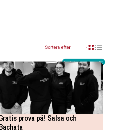
Visa resultaten so
Visa resultaten i ett r
Fullbokad - ställ dig i kö
Gratis prova på! Salsa och
Bachata