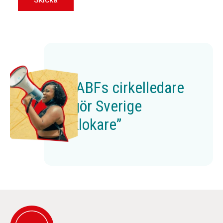
”ABFs cirkelledare
gör Sverige
klokare”