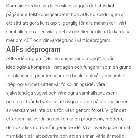
Som cirkelledare är du en viktig kugge i det ständigt
pågående folkbildningsarbetet hos ABF. Folkbildningen är
ett sätt att göra kunskap tillgänglig för alla människor i vårt
samhälle och är en viktig del av cirkelledarrollen. Du kan läsa
mer om ABF och vår värdegrund i vårt idéprogram.
ABFs idéprogram
ABFs idéprogram “Gör en annan värld möjlig!” är vår
ideologiska kompass i vardagen och fungerar som en grund
för planering, prioriteringar och beslut i all vår verksamhet.
Idéprogrammet sätter vår folkbildningsidé, våra
självständiga vägval och våra egna samhällsanalyser i
centrum. I vår tid väljer vi att bygga vidare på idétraditionen
av verksamhet inte bara för, utan genom folket. Vi gör det
eftersom självbildningstanken är en progressiv, modern,
demokratisk och väl fungerande idé. Vi är övertygade om att
framtiden går att påverka och att en annan värld är möjlig.