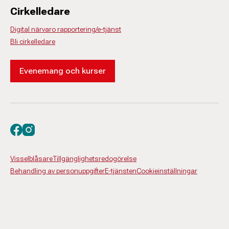
Cirkelledare
Digital närvaro rapportering/e-tjänst
Bli cirkelledare
Evenemang och kurser
Besök oss på facebook
Besök oss på instagram
Visselblåsare
Tillgänglighetsredogörelse
Behandling av personuppgifter
E-tjänsten
Cookieinställningar