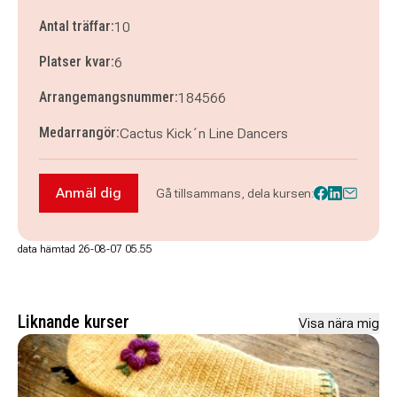
Antal träffar:
10
Platser kvar:
6
Arrangemangsnummer:
184566
Medarrangör:
Cactus Kick´n Line Dancers
Anmäl dig
Gå tillsammans, dela kursen:
Anmäl dig till Dans Linedance steg 2 Improver
data hämtad 26-08-07 05.55
Liknande kurser
Visa nära mig