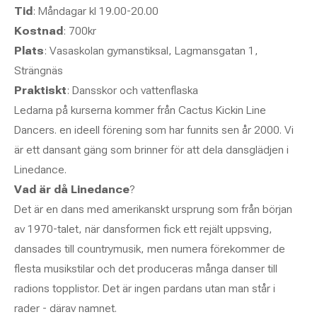
Tid
: Måndagar kl 19.00-20.00
Kostnad
: 700kr
Plats
: Vasaskolan gymanstiksal, Lagmansgatan 1,
Strängnäs
Praktiskt
: Dansskor och vattenflaska
Ledarna på kurserna kommer från Cactus Kickin Line
Dancers. en ideell förening som har funnits sen år 2000. Vi
är ett dansant gäng som brinner för att dela dansglädjen i
Linedance.
Vad är då Linedance
?
Det är en dans med amerikanskt ursprung som från början
av 1970-talet, när dansformen fick ett rejält uppsving,
dansades till countrymusik, men numera förekommer de
flesta musikstilar och det produceras många danser till
radions topplistor. Det är ingen pardans utan man står i
rader - därav namnet.