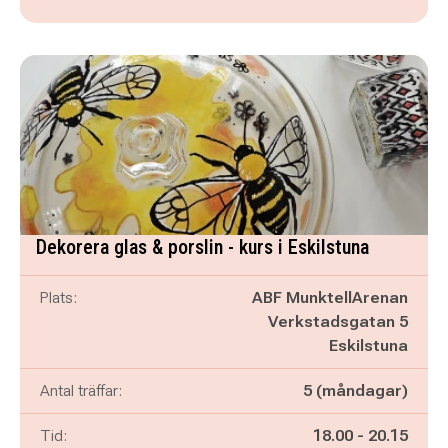
Dekorera glas & porslin - kurs i Eskilstuna
Plats:
ABF MunktellArenan
Verkstadsgatan 5
Eskilstuna
Antal träffar:
5 (måndagar)
Pågår mellan
och
Tid:
18.00
-
20.15