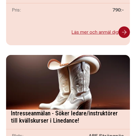
Pris:
790:-
Läs mer och anmäl dig
Intresseanmälan - Söker ledare/instruktörer
till kvällskurser i Linedance!
Plats:
ABF Strängnäs