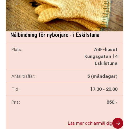
Nålbindning för nybörjare - i Eskilstuna
Plats:
ABF-huset
Kungsgatan 14
Eskilstuna
Antal träffar:
5 (måndagar)
Pågår mellan
och
Tid:
17.30
-
20.00
Pris:
850:-
Läs mer och anmäl dig