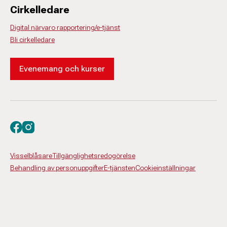
Cirkelledare
Digital närvaro rapportering/e-tjänst
Bli cirkelledare
Evenemang och kurser
Besök oss på facebook
Besök oss på instagram
Visselblåsare
Tillgänglighetsredogörelse
Behandling av personuppgifter
E-tjänsten
Cookieinställningar