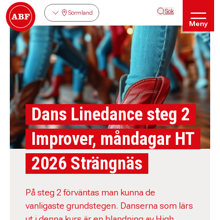
Sök
Sörmland
Meny
Dans Linedance steg 2
Improver, måndagar HT
2026 Strängnäs
På steg 2 förväntas man kunna de
vanligaste grundstegen. Danserna som lärs
ut i denna kurs är en blandning av High