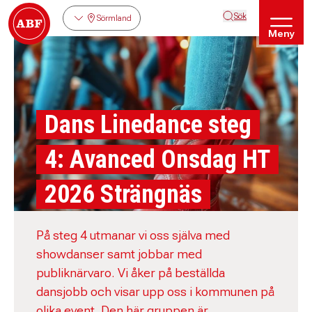
Sök
Sörmland
Meny
Dans Linedance steg
4: Avanced Onsdag HT
2026 Strängnäs
På steg 4 utmanar vi oss själva med
showdanser samt jobbar med
publiknärvaro. Vi åker på beställda
dansjobb och visar upp oss i kommunen på
olika event. Den här gruppen är