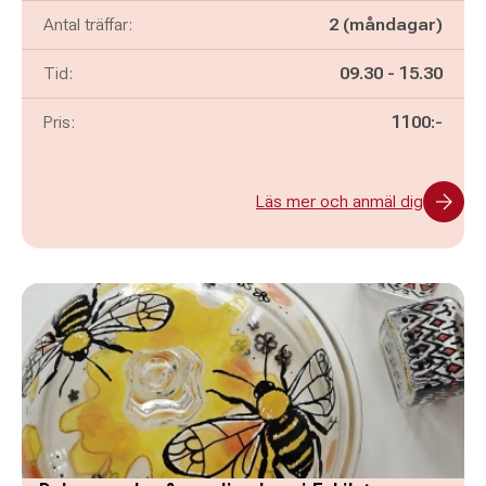
Antal träffar:
2 (måndagar)
Pågår mellan
och
Tid:
09.30
-
15.30
Pris:
1100:-
Läs mer och anmäl dig