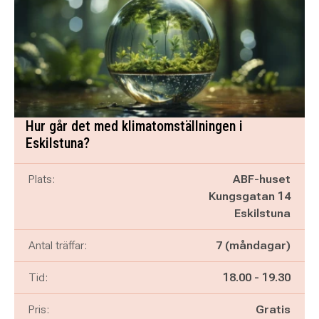
Hur går det med klimatomställningen i
Eskilstuna?
Plats:
ABF-huset
Kungsgatan 14
Eskilstuna
Antal träffar:
7 (måndagar)
Pågår mellan
och
Tid:
18.00
-
19.30
Pris:
Gratis