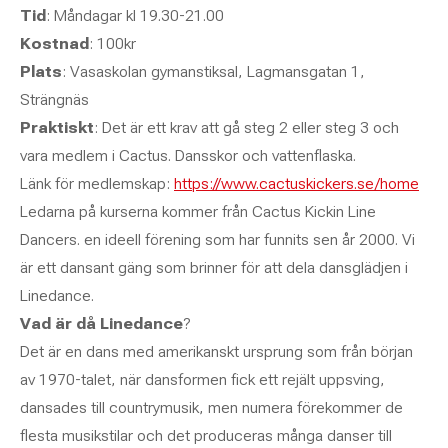
Tid
: Måndagar kl 19.30-21.00
Kostnad
: 100kr
Plats
: Vasaskolan gymanstiksal, Lagmansgatan 1,
Strängnäs
Praktiskt
: Det är ett krav att gå steg 2 eller steg 3 och
vara medlem i Cactus. Dansskor och vattenflaska.
Länk för medlemskap:
https://www.cactuskickers.se/home
Ledarna på kurserna kommer från Cactus Kickin Line
Dancers. en ideell förening som har funnits sen år 2000. Vi
är ett dansant gäng som brinner för att dela dansglädjen i
Linedance.
Vad är då Linedance
?
Det är en dans med amerikanskt ursprung som från början
av 1970-talet, när dansformen fick ett rejält uppsving,
dansades till countrymusik, men numera förekommer de
flesta musikstilar och det produceras många danser till