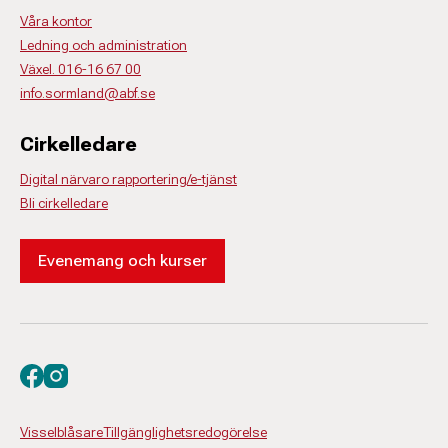
Våra kontor
Ledning och administration
Växel. 016-16 67 00
info.sormland@abf.se
Cirkelledare
Digital närvaro rapportering/e-tjänst
Bli cirkelledare
Evenemang och kurser
Besök oss på facebook
Besök oss på instagram
Visselblåsare
Tillgänglighetsredogörelse