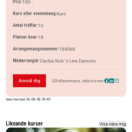
Pris:
100:-
Kurs eller evenemang:
Kurs
Antal träffar:
10
Platser kvar:
18
Arrangemangsnummer:
184568
Medarrangör:
Cactus Kick´n Line Dancers
Anmäl dig
Gå tillsammans, dela kursen:
Anmäl dig till Dans Linedance steg 4: Avance
data hämtad 26-08-08 09.45
Liknande kurser
Visa nära mig