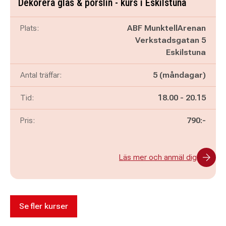
Dekorera glas & porslin - kurs i Eskilstuna
Plats:
ABF MunktellArenan
Verkstadsgatan 5
Eskilstuna
Antal träffar:
5 (måndagar)
Pågår mellan
och
Tid:
18.00
-
20.15
Pris:
790:-
Läs mer och anmäl dig
Se fler kurser