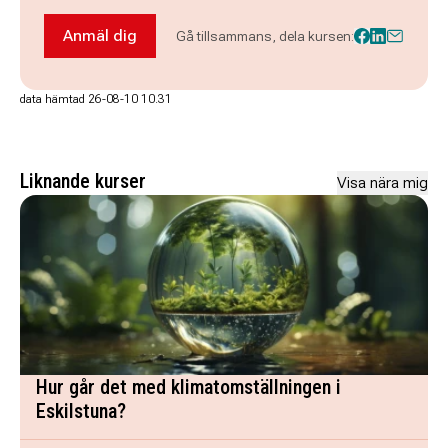
Anmäl dig
Gå tillsammans, dela kursen:
Anmäl dig till Folkdanskurs – Polska
data hämtad 26-08-10 10.31
Liknande kurser
Visa nära mig
Hur går det med klimatomställningen i
Eskilstuna?