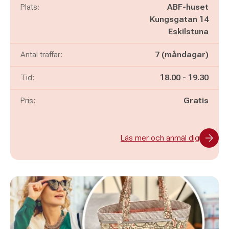
Plats:
ABF-huset
Kungsgatan 14
Eskilstuna
Antal träffar:
7 (måndagar)
Pågår mellan
och
Tid:
18.00
-
19.30
Pris:
Gratis
Läs mer och anmäl dig