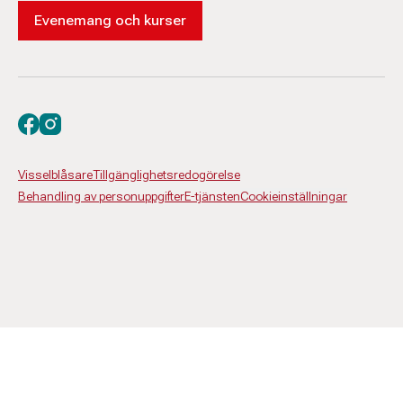
Evenemang och kurser
Besök oss på facebook
Besök oss på instagram
Visselblåsare
Tillgänglighetsredogörelse
Behandling av personuppgifter
E-tjänsten
Cookieinställningar