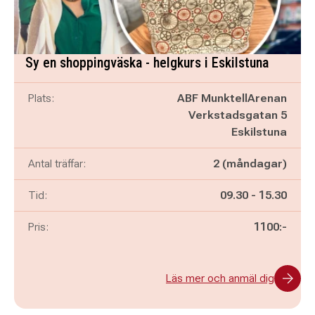
Sy en shoppingväska - helgkurs i Eskilstuna
Plats:
ABF MunktellArenan
Verkstadsgatan 5
Eskilstuna
Antal träffar:
2 (måndagar)
Pågår mellan
och
Tid:
09.30
-
15.30
Pris:
1100:-
Läs mer och anmäl dig