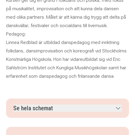
Kursen ger dig en grund i folkdans och polska, med fokus
på musikalitet, improvisation och att kunna dela dansen
med olika partners. Målet är att känna dig trygg att delta på
danskvällar, festivaler och socialdans till livemusik.
Pedagog:
Linnea Redblad är utbildad danspedagog med inriktning
folkdans, dansimprovisation och koreografi vid Stockholms
Konstnärliga Högskola. Hon har vidareutbildat sig vid Eric
Sahlström Institutet och Kungliga Musikhögskolan samt har
erfarenhet som danspedagog och frilansande dansa
Se hela schemat
torsdag 3 september 2026
klockan 19.00–20.30
torsdag 10 september 2026
klockan 19.00–20.30