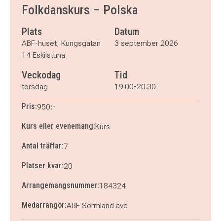
torsdag 17 september 2026
klockan 19.00–20.30
Folkdanskurs – Polska
torsdag 24 september 2026
klockan 19.00–20.30
torsdag 8 oktober 2026
klockan 19.00–20.30
Plats
Datum
torsdag 15 oktober 2026
klockan 19.00–20.30
ABF-huset, Kungsgatan
3 september 2026
torsdag 22 oktober 2026
klockan 19.00–20.30
14 Eskilstuna
Veckodag
Tid
torsdag
19.00-20.30
Pris:
950:-
Kurs eller evenemang:
Kurs
Antal träffar:
7
Platser kvar:
20
Arrangemangsnummer:
184324
Medarrangör:
ABF Sörmland avd