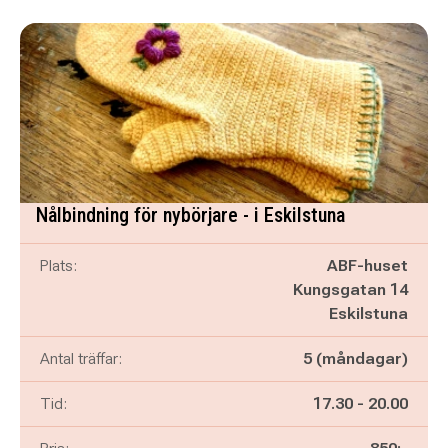
Nålbindning för nybörjare - i Eskilstuna
Plats:
ABF-huset
Kungsgatan 14
Eskilstuna
Antal träffar:
5 (måndagar)
Pågår mellan
och
Tid:
17.30
-
20.00