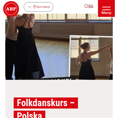
Sök
Sörmland
Meny
Folkdanskurs –
Polska