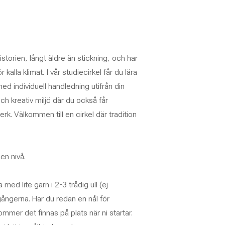
istorien, långt äldre än stickning, och har
alla klimat. I vår studiecirkel får du lära
ed individuell handledning utifrån din
och kreativ miljö där du också får
rk. Välkommen till en cirkel där tradition
en nivå.
med lite garn i 2-3 trådig ull (ej
ångerna. Har du redan en nål för
mmer det finnas på plats när ni startar.