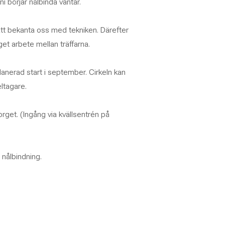
i börjar nålbinda vantar.
 att bekanta oss med tekniken. Därefter
get arbete mellan träffarna.
anerad start i september. Cirkeln kan
eltagare.
orget. (Ingång via kvällsentrén på
nålbindning.