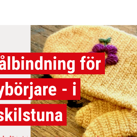
ålbindning för
ybörjare - i
skilstuna