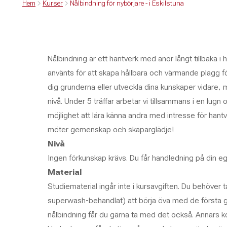
Hem
Kurser
Nålbindning för nybörjare - i Eskilstuna
Nålbindning är ett hantverk med anor långt tillbaka i h
använts för att skapa hållbara och värmande plagg för k
dig grunderna eller utveckla dina kunskaper vidare, m
nivå. Under 5 träffar arbetar vi tillsammans i en lugn 
möjlighet att lära känna andra med intresse för hantve
möter gemenskap och skaparglädje!
Nivå
Ingen förkunskap krävs. Du får handledning på din eg
Material
Studiematerial ingår inte i kursavgiften. Du behöver ta 
superwash-behandlat) att börja öva med de första g
nålbindning får du gärna ta med det också. Annars ko