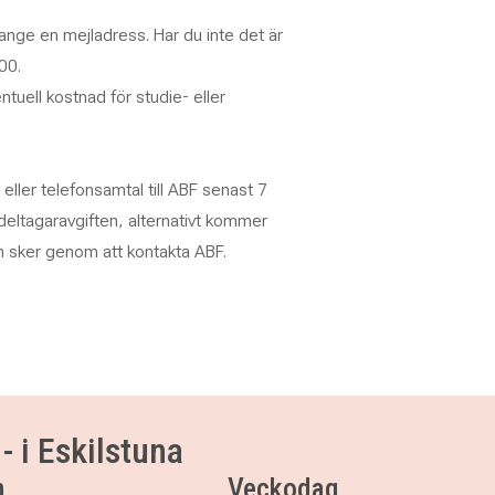
nge en mejladress. Har du inte det är
00.
ntuell kostnad för studie- eller
ller telefonsamtal till ABF senast 7
 deltagaravgiften, alternativt kommer
an sker genom att kontakta ABF.
- i Eskilstuna
m
Veckodag