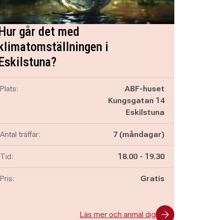
Hur går det med
klimatomställningen i
Eskilstuna?
Plats:
ABF-huset
Kungsgatan 14
Eskilstuna
Antal träffar:
7 (måndagar)
Pågår mellan
och
Tid:
18.00
-
19.30
Pris:
Gratis
Läs mer och anmäl dig