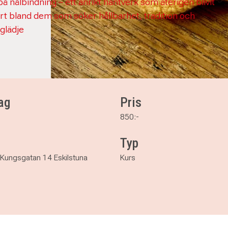
å nålbindning – ett anrikt hantverk som återigen blivit
rt bland dem som söker hållbarhet, tradition och
glädje
ag
Pris
850:-
Typ
Kungsgatan 14 Eskilstuna
Kurs
lstuna