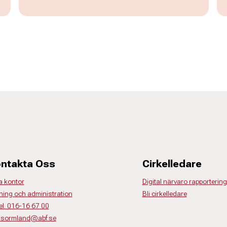
ntakta Oss
Cirkelledare
a kontor
Digital närvaro rapportering
ning och administration
Bli cirkelledare
el. 016-16 67 00
o.sormland@abf.se