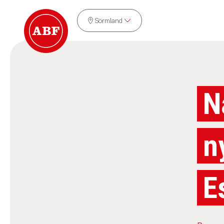
Sörmland
N
n
E