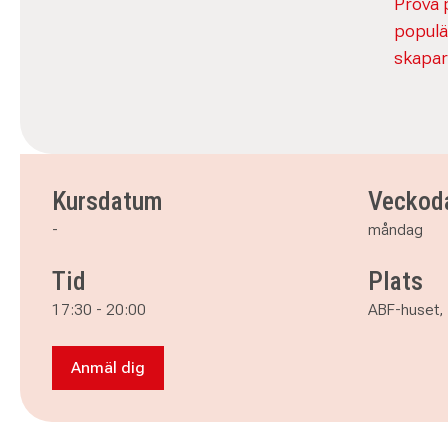
Prova p
populä
skapar
Kursdatum
Veckod
-
måndag
Tid
Plats
17:30
-
20:00
ABF-huset, 
Anmäl dig
Anmäl dig till Nålbindning för nybörjare - i Eski