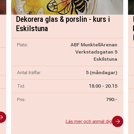
Dekorera glas & porslin - kurs i
Eskilstuna
Plats:
ABF MunktellArenan
Verkstadsgatan 5
s
Eskilstuna
1
s
Antal träffar:
5 (måndagar)
)
Pågår mellan
och
Tid:
18.00
-
20.15
s
Pris:
790:-
Läs mer och anmäl dig