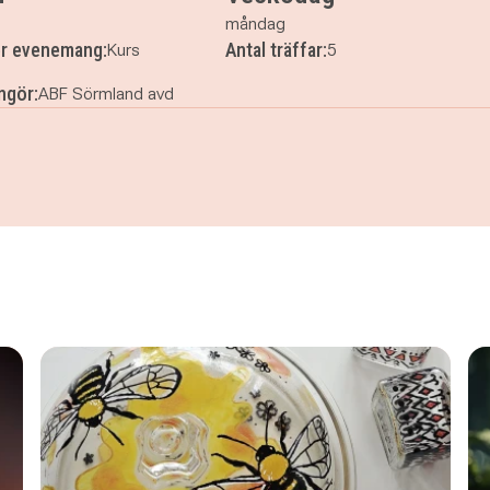
måndag
er evenemang:
Antal träffar:
Kurs
5
ngör:
ABF Sörmland avd
e - i Eskilstuna