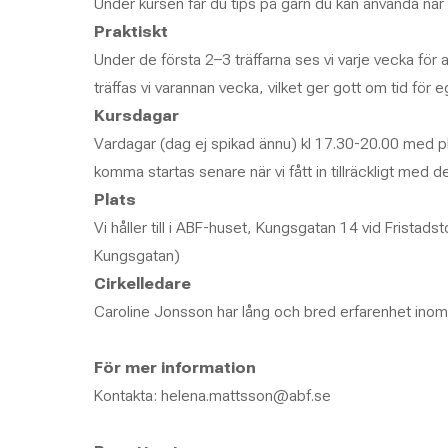
Under kursen får du tips på garn du kan använda när n
Praktiskt
Under de första 2–3 träffarna ses vi varje vecka för
träffas vi varannan vecka, vilket ger gott om tid för e
Kursdagar
Vardagar (dag ej spikad ännu) kl 17.30-20.00 med pl
komma startas senare när vi fått in tillräckligt med d
Plats
Vi håller till i ABF-huset, Kungsgatan 14 vid Fristadst
Kungsgatan)
Cirkelledare
Caroline Jonsson har lång och bred erfarenhet inom 
För mer information
Kontakta: helena.mattsson@abf.se