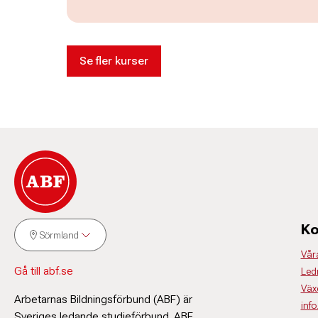
Se fler kurser
Ko
Sörmland
Vår
Gå till abf.se
Led
Väx
Arbetarnas Bildningsförbund (ABF) är
inf
Sveriges ledande studieförbund. ABF