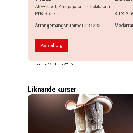
ABF-huset, Kungsgatan 14 Eskilstuna
Pris:
Kurs ell
850:-
Arrangemangsnummer:
Medarra
184233
Anmäl dig
Anmäl dig till Nålbindning för nybörjar
data hämtad 26-08-06 22.15
Liknande kurser