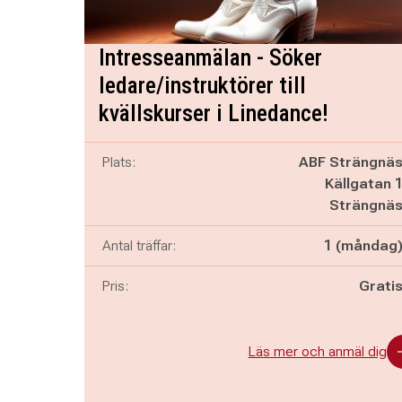
Intresseanmälan - Söker
ledare/instruktörer till
kvällskurser i Linedance!
Plats:
ABF Strängnä
Källgatan 
Strängnä
Antal träffar:
1 (måndag
Pris:
Grati
Läs mer och anmäl dig