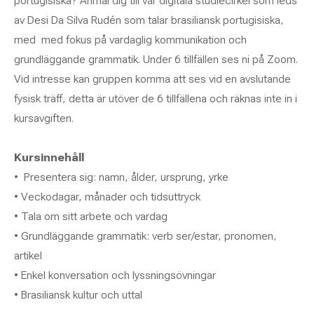
portugisiska? Anmäl dig till vår digitala studiecirkel som leds
av Desi Da Silva Rudén som talar brasiliansk portugisiska,
med med fokus på vardaglig kommunikation och
grundläggande grammatik. Under 6 tillfällen ses ni på Zoom.
Vid intresse kan gruppen komma att ses vid en avslutande
fysisk träff, detta är utöver de 6 tillfällena och räknas inte in i
kursavgiften.
Kursinnehåll
• Presentera sig: namn, ålder, ursprung, yrke
• Veckodagar, månader och tidsuttryck
• Tala om sitt arbete och vardag
• Grundläggande grammatik: verb ser/estar, pronomen,
artikel
• Enkel konversation och lyssningsövningar
• Brasiliansk kultur och uttal