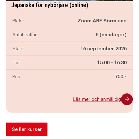
Japanska för nybörjare (online)
Plats:
Zoom ABF Sörmland
Antal träffar:
6 (onsdagar)
Start:
16 september 2026
Pågår mellan
och
Tid:
15.00
-
16.30
Pris:
750:-
Läs mer och anmäl dig
Se fler kurser