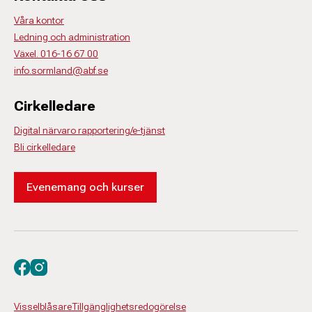
Våra kontor
Ledning och administration
Växel. 016-16 67 00
info.sormland@abf.se
Cirkelledare
Digital närvaro rapportering/e-tjänst
Bli cirkelledare
Evenemang och kurser
Besök oss på facebook
Besök oss på instagram
Visselblåsare
Tillgänglighetsredogörelse