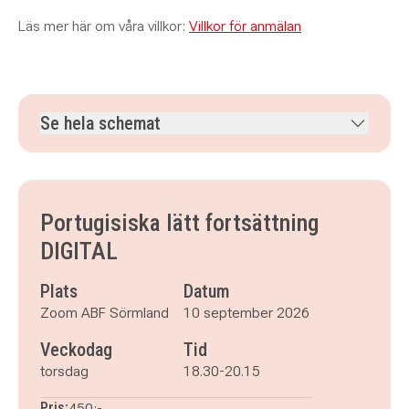
Läs mer här om våra villkor:
Villkor för anmälan
Se hela schemat
torsdag 10 september 2026
klockan 18.30–20.15
torsdag 17 september 2026
klockan 18.30–20.15
torsdag 24 september 2026
klockan 18.30–20.15
Portugisiska lätt fortsättning
torsdag 1 oktober 2026
klockan 18.30–20.15
DIGITAL
torsdag 8 oktober 2026
klockan 18.30–20.15
torsdag 15 oktober 2026
klockan 18.30–20.15
Plats
Datum
Zoom ABF Sörmland
10 september 2026
Veckodag
Tid
torsdag
18.30-20.15
Pris:
450:-