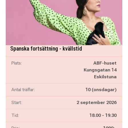
Spanska fortsättning - kvällstid
Plats:
ABF-huset
Kungsgatan 14
Eskilstuna
Antal träffar:
10 (onsdagar)
Start:
2 september 2026
Pågår mellan
och
Tid:
18.00
-
19.30