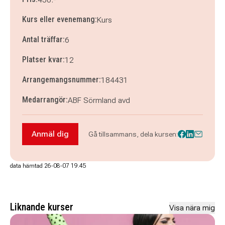
Kurs eller evenemang:
Kurs
Antal träffar:
6
Platser kvar:
12
Arrangemangsnummer:
184431
Medarrangör:
ABF Sörmland avd
Anmäl dig
Gå tillsammans, dela kursen:
Anmäl dig till Portugisiska lätt fortsättning DIGI
data hämtad 26-08-07 19.45
Liknande kurser
Visa nära mig