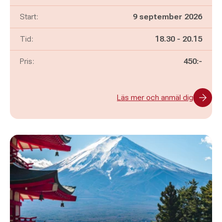
Start:
9 september 2026
Pågår mellan
och
Tid:
18.30
-
20.15
Pris:
450:-
Läs mer och anmäl dig