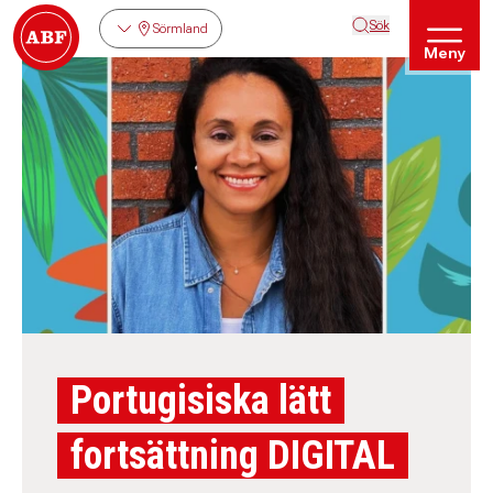
Sök
Sörmland
Meny
Portugisiska lätt
fortsättning DIGITAL