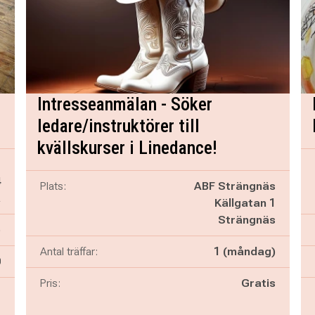
Intresseanmälan - Söker
ledare/instruktörer till
kvällskurser i Linedance!
t
4
Plats:
ABF Strängnäs
a
Källgatan 1
Strängnäs
)
Antal träffar:
1 (måndag)
n
0
Pris:
Gratis
-