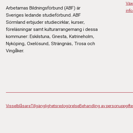
Väx
Arbetarnas Bildningsförbund (ABF) är
inf
Sveriges ledande studieförbund. ABF
Sörmland erbjuder studiecirklar, kurser,
föreläsningar samt kulturarrangemang i dessa
kommuner: Eskilstuna, Gnesta, Katrineholm,
Nyköping, Oxelösund, Strängnäs, Trosa och
Vingåker.
Visselblåsare
Tillgänglighetsredogörelse
Behandling av personuppgifte