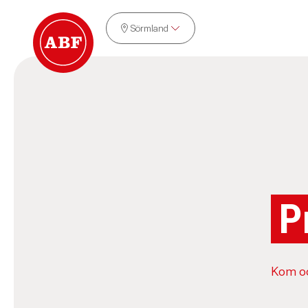
Sörmland
P
Kom oc