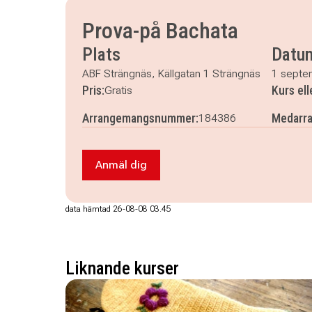
Prova-på Bachata
Plats
Datu
ABF Strängnäs, Källgatan 1 Strängnäs
1 septe
Pris:
Kurs el
Gratis
Arrangemangsnummer:
Medarra
184386
Anmäl dig
Anmäl dig till Prova-på Bachata
data hämtad 26-08-08 03.45
Liknande kurser