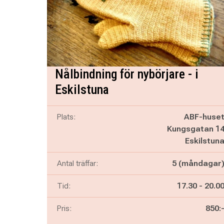
Nålbindning för nybörjare - i
Eskilstuna
Plats:
ABF-huse
Kungsgatan 1
Eskilstun
Antal träffar:
5 (måndagar
Pågår mella
och
Tid:
17.30
-
20.0
Pris:
850: