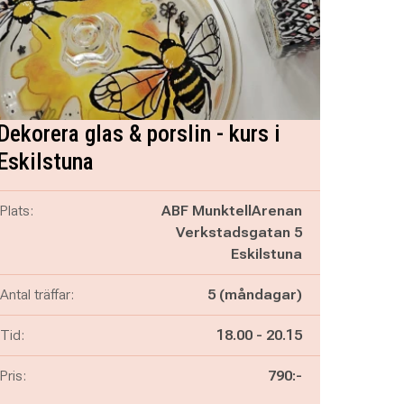
Dekorera glas & porslin - kurs i
Eskilstuna
Plats:
ABF MunktellArenan
Verkstadsgatan 5
Eskilstuna
Antal träffar:
5 (måndagar)
Pågår mellan
och
Tid:
18.00
-
20.15
Pris:
790:-