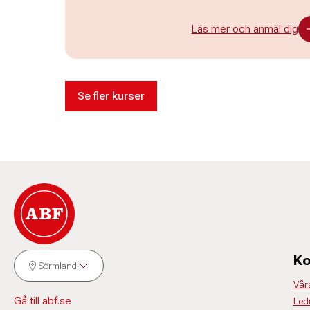
Läs mer och anmäl dig
Se fler kurser
Ko
Sörmland
Vår
Gå till abf.se
Led