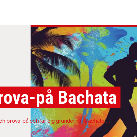
rova-på Bachata
h prova-på och lär dig grunderna i Bachata.....