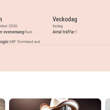
m
Veckodag
mber 2026
tisdag
ler evenemang:
Antal träffar:
Kurs
1
ngör:
ABF Sörmland avd