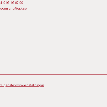
el. 016-16 67 00
o.sormland@abf.se
r
E-tjänsten
Cookieinställningar