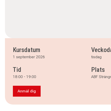
Kursdatum
Veckod
1 september 2026
tisdag
Tid
Plats
18:00
-
19:00
ABF Strängn
Anmäl dig
Anmäl dig till Prova-på Bachata