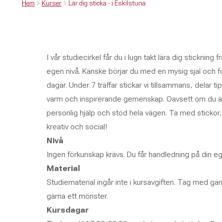
Hem
Kurser
Lär dig sticka - i Eskilstuna
I vår studiecirkel får du i lugn takt lära dig stickning
egen nivå. Kanske börjar du med en mysig sjal och fo
dagar. Under 7 träffar stickar vi tillsammans, delar ti
varm och inspirerande gemenskap. Oavsett om du är ny
personlig hjälp och stöd hela vägen. Ta med stickor,
kreativ och social!
Nivå
Ingen förkunskap krävs. Du får handledning på din eg
Material
Studiematerial ingår inte i kursavgiften. Tag med garn 
gärna ett mönster.
Kursdagar