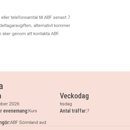
ller telefonsamtal till ABF senast 7
 deltagaravgiften, alternativt kommer
an sker genom att kontakta ABF.
a
m
Veckodag
mber 2026
tisdag
er evenemang:
Antal träffar:
Kurs
7
ngör:
ABF Sörmland avd