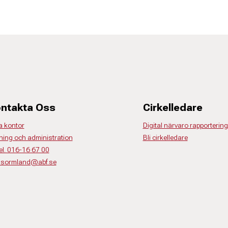
ntakta Oss
Cirkelledare
a kontor
Digital närvaro rapportering
ning och administration
Bli cirkelledare
el. 016-16 67 00
o.sormland@abf.se