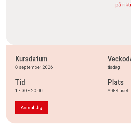
på rikt
Kursdatum
Veckod
8 september 2026
tisdag
Tid
Plats
17:30
-
20:00
ABF-huset, 
Anmäl dig
Anmäl dig till Lär dig sticka - i Eskilstuna