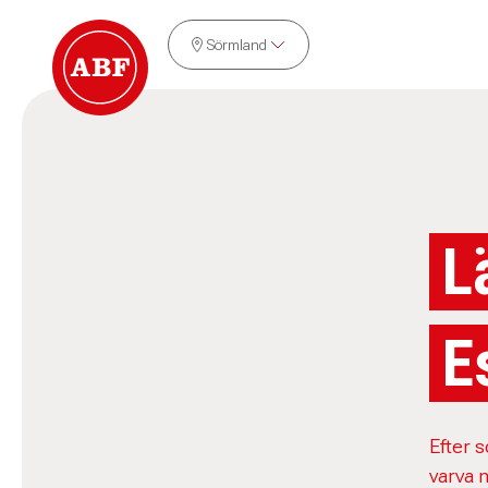
Sörmland
L
E
Efter s
varva 