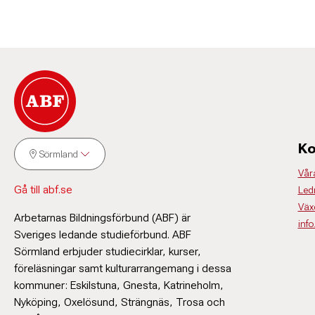
Ko
Sörmland
Vår
Gå till abf.se
Led
Väx
Arbetarnas Bildningsförbund (ABF) är
inf
Sveriges ledande studieförbund. ABF
Sörmland erbjuder studiecirklar, kurser,
föreläsningar samt kulturarrangemang i dessa
kommuner: Eskilstuna, Gnesta, Katrineholm,
Nyköping, Oxelösund, Strängnäs, Trosa och