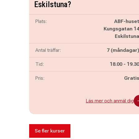
Eskilstuna?
Plats:
ABF-huse
Kungsgatan 1
Eskilstun
Antal träffar:
7 (måndagar
Pågår mella
och
Tid:
18.00
-
19.3
Pris:
Grati
Läs mer och anmäl dig
Se fler kurser