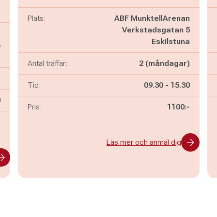
Plats:
ABF MunktellArenan
Verkstadsgatan 5
t
Eskilstuna
4
a
Antal träffar:
2 (måndagar)
)
Pågår mellan
och
Tid:
09.30
-
15.30
n
0
Pris:
1100:-
s
Läs mer och anmäl dig