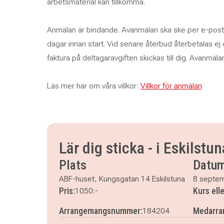
arbetsmaterial kan tillkomma.
Anmälan är bindande. Avanmälan ska ske per e-post e
dagar innan start. Vid senare återbud återbetalas ej
faktura på deltagaravgiften skickas till dig. Avanmäl
Läs mer här om våra villkor:
Villkor för anmälan
Lär dig sticka - i Eskilstun
Plats
Datu
ABF-huset, Kungsgatan 14 Eskilstuna
8 septe
Pris:
Kurs ell
1050:-
Arrangemangsnummer:
Medarra
184204