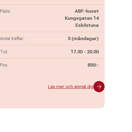
Plats:
ABF-huset
Kungsgatan 14
Eskilstuna
Antal träffar:
5 (måndagar)
Pågår mellan
och
Tid:
17.30
-
20.00
Pris:
850:-
Läs mer och anmäl dig