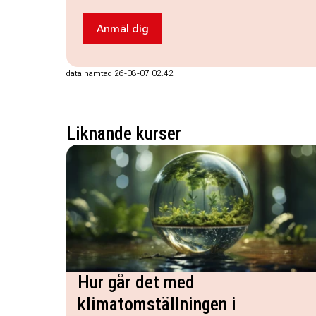
Anmäl dig
Anmäl dig till Lär dig sticka - i Eskilst
data hämtad 26-08-07 02.42
Liknande kurser
Hur går det med
klimatomställningen i