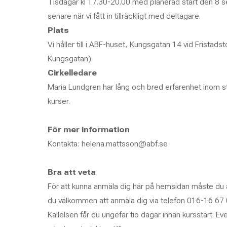
Tisdagar kl 17.30-20.00 med planerad start den 8 
senare när vi fått in tillräckligt med deltagare.
Plats
Vi håller till i ABF-huset, Kungsgatan 14 vid Fristadst
Kungsgatan)
Cirkelledare
Maria Lundgren har lång och bred erfarenhet inom st
kurser.
För mer information
Kontakta: helena.mattsson@abf.se
Bra att veta
För att kunna anmäla dig här på hemsidan måste du a
du välkommen att anmäla dig via telefon 016-16 67 
Kallelsen får du ungefär tio dagar innan kursstart. Eve