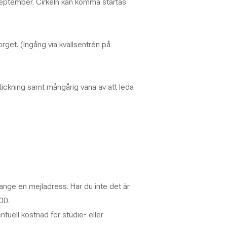
september. Cirkeln kan komma startas
orget. (Ingång via kvällsentrén på
ickning samt mångårig vana av att leda
nge en mejladress. Har du inte det är
00.
ntuell kostnad för studie- eller