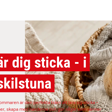
är dig sticka - i
skilstuna
ommaren är den perfekta tiden att lära sig sticka –
ner, skapa med händerna och gör något som värmer