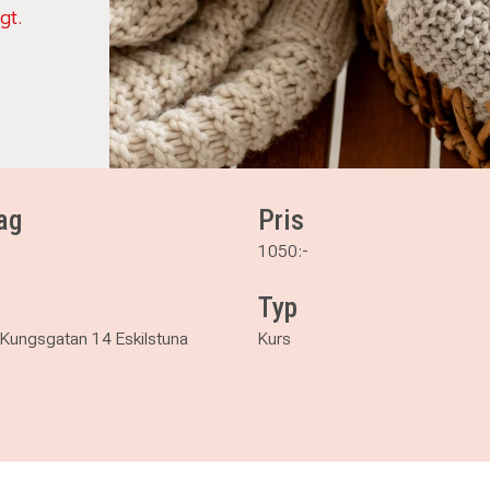
igt.
ag
Pris
1050:-
Typ
Kungsgatan 14 Eskilstuna
Kurs