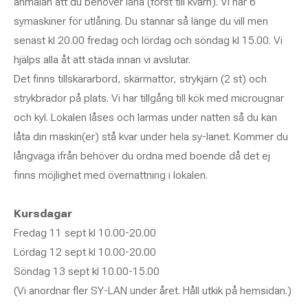
anmälan att du behöver låna (först till kvarn). Vi har 6
symaskiner för utlåning. Du stannar så länge du vill men
senast kl 20.00 fredag och lördag och söndag kl 15.00. Vi
hjälps alla åt att städa innan vi avslutar.
Det finns tillskärarbord, skärmattor, strykjärn (2 st) och
strykbrädor på plats. Vi har tillgång till kök med microugnar
och kyl. Lokalen låses och larmas under natten så du kan
låta din maskin(er) stå kvar under hela sy-lanet. Kommer du
långväga ifrån behöver du ordna med boende då det ej
finns möjlighet med övernattning i lokalen.
Kursdagar
Fredag 11 sept kl 10.00-20.00
Lördag 12 sept kl 10.00-20.00
Söndag 13 sept kl 10.00-15.00
(Vi anordnar fler SY-LAN under året. Håll utkik på hemsidan.)