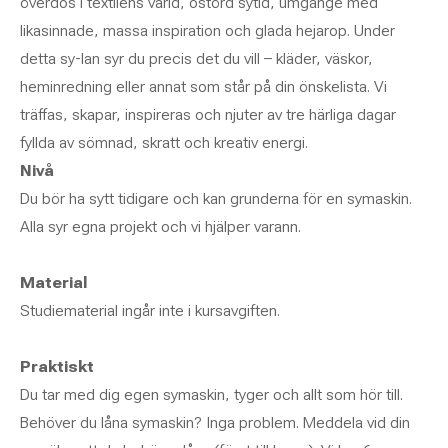
överdos i textilens värld, ostörd sytid, umgänge med
likasinnade, massa inspiration och glada hejarop. Under
detta sy-lan syr du precis det du vill – kläder, väskor,
heminredning eller annat som står på din önskelista. Vi
träffas, skapar, inspireras och njuter av tre härliga dagar
fyllda av sömnad, skratt och kreativ energi.
Nivå
Du bör ha sytt tidigare och kan grunderna för en symaskin.
Alla syr egna projekt och vi hjälper varann.
Material
Studiematerial ingår inte i kursavgiften.
Praktiskt
Du tar med dig egen symaskin, tyger och allt som hör till.
Behöver du låna symaskin? Inga problem. Meddela vid din