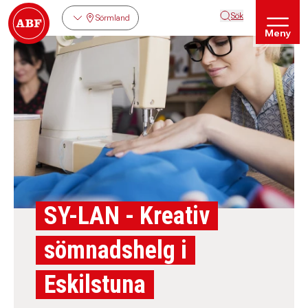
Sök
Sörmland
Meny
SY-LAN - Kreativ
sömnadshelg i
Eskilstuna