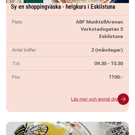
Sy en shoppingväska - helgkurs i Eskilstuna
Plats:
ABF MunktellArenan
Verkstadsgatan 5
Eskilstuna
Antal träffar:
2 (måndagar)
Pågår mellan
och
Tid:
09.30
-
15.30
Pris:
1100:-
Läs mer och anmäl dig