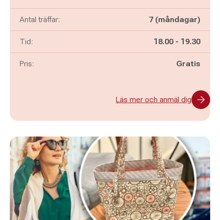
Antal träffar:
7 (måndagar)
Pågår mellan
och
Tid:
18.00
-
19.30
Pris:
Gratis
Läs mer och anmäl dig