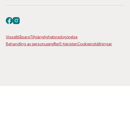
Besök oss på facebook
Besök oss på instagram
Visselblåsare
Tillgänglighetsredogörelse
Behandling av personuppgifter
E-tjänsten
Cookieinställningar