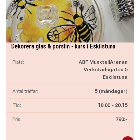
Dekorera glas & porslin - kurs i Eskilstuna
Plats:
ABF MunktellArenan
Verkstadsgatan 5
Eskilstuna
Antal träffar:
5 (måndagar)
Pågår mellan
och
Tid:
18.00
-
20.15
Pris:
790:-