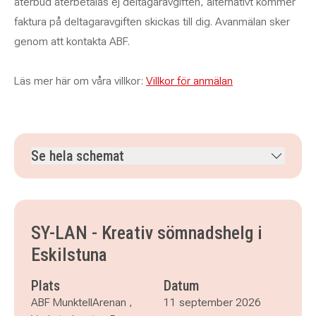
återbud återbetalas ej deltagaravgiften, alternativt kommer
faktura på deltagaravgiften skickas till dig. Avanmälan sker
genom att kontakta ABF.
Läs mer här om våra villkor:
Villkor för anmälan
Se hela schemat
fredag 11 september 2026
klockan 10.00–20.00
lördag 12 september 2026
klockan 10.00–20.00
söndag 13 september 2026
klockan 10.00–15.00
SY-LAN - Kreativ sömnadshelg i
Eskilstuna
Plats
Datum
ABF MunktellArenan ,
11 september 2026