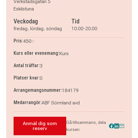
Verkstadsgatan 5
Eskilstuna
Veckodag
Tid
fredag, lördag, söndag
10.00-20.00
Pris:
450:-
Kurs eller evenemang:
Kurs
Antal träffar:
3
Platser kvar:
0
Arrangemangsnummer:
184179
Medarrangör:
ABF Sörmland avd
Gå tillsammans, dela
Anmäl dig som
Anmäl dig som reserv till SY-LAN - Kreativ
reserv
kursen: