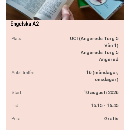
Engelska A2
Plats:
UCI (Angereds Torg 5
Vån 1)
Angereds Torg 5
Angered
Antal träffar:
16 (måndagar,
onsdagar)
Start:
10 augusti 2026
Pågår mellan
och
Tid:
15.15
-
16.45
Pris:
Gratis