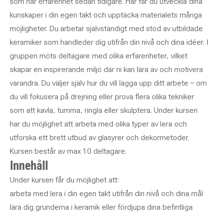
som har erfarenhet sedan tidigare. Här får du utveckla dina
kunskaper i din egen takt och upptäcka materialets många
möjligheter. Du arbetar självständigt med stöd av utbildade
keramiker som handleder dig utifrån din nivå och dina idéer. I
gruppen möts deltagare med olika erfarenheter, vilket
skapar en inspirerande miljö där ni kan lära av och motivera
varandra. Du väljer själv hur du vill lägga upp ditt arbete – om
du vill fokusera på drejning eller prova flera olika tekniker
som att kavla, tumma, ringla eller skulptera. Under kursen
har du möjlighet att arbeta med olika typer av lera och
utforska ett brett utbud av glasyrer och dekormetoder.
Kursen består av max 10 deltagare.
Innehåll
Under kursen får du möjlighet att:
arbeta med lera i din egen takt utifrån din nivå och dina mål
lära dig grunderna i keramik eller fördjupa dina befintliga