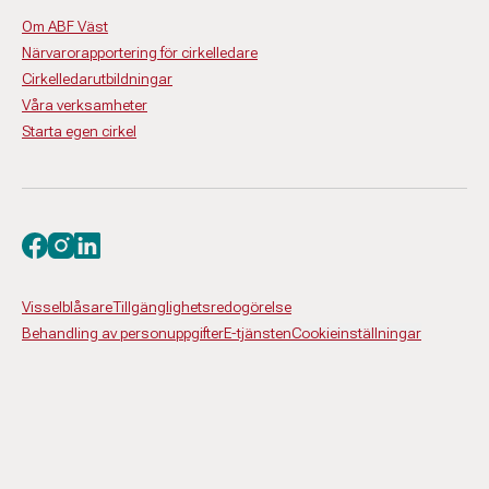
Om ABF Väst
Närvarorapportering för cirkelledare
Cirkelledarutbildningar
Våra verksamheter
Starta egen cirkel
Besök oss på facebook
Besök oss på instagram
Besök oss på linkedin
Visselblåsare
Tillgänglighetsredogörelse
Behandling av personuppgifter
E-tjänsten
Cookieinställningar