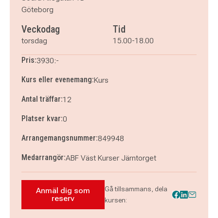
torsdag 15 oktober 2026
klockan 15.00–18.00
Göteborg
torsdag 22 oktober 2026
klockan 15.00–18.00
Veckodag
Tid
torsdag 29 oktober 2026
klockan 15.00–18.00
torsdag 5 november 2026
klockan 15.00–18.00
torsdag
15.00-18.00
torsdag 12 november 2026
klockan 15.00–18.00
Pris:
3930:-
Kurs eller evenemang:
Kurs
Antal träffar:
12
Platser kvar:
0
Arrangemangsnummer:
849948
Medarrangör:
ABF Väst Kurser Järntorget
Gå tillsammans, dela
Anmäl dig som
Anmäl dig som reserv till Keramik - torsdag
reserv
kursen: