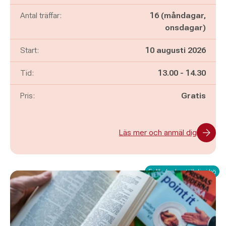
Antal träffar:
16 (måndagar,
onsdagar)
Start:
10 augusti 2026
Pågår mellan
och
Tid:
13.00
-
14.30
Pris:
Gratis
Läs mer och anmäl dig
Fullbokad - ställ dig i kö