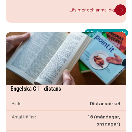
Läs mer och anmäl dig
Fullbokad - ställ dig i kö
Engelska C1 - distans
Plats:
Distanscirkel
Antal träffar:
16 (måndagar,
onsdagar)