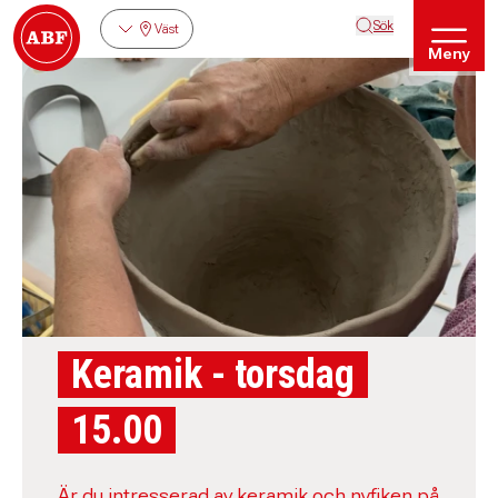
Sök
Väst
Meny
Keramik - torsdag
15.00
Är du intresserad av keramik och nyfiken på