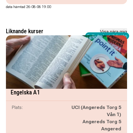
data hämtad 26-08-06 19.00
Liknande kurser
Visa nära mig
Fullbokad - ställ dig i kö
Engelska A1
Plats:
UCI (Angereds Torg 5
Vån 1)
Angereds Torg 5
Angered