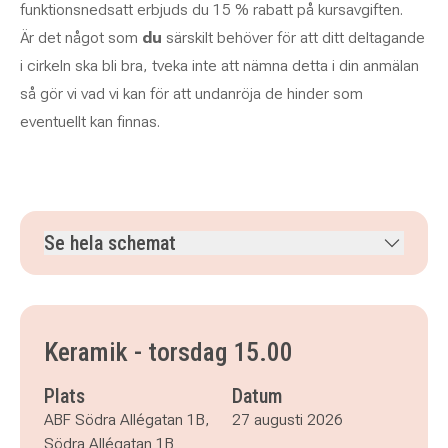
funktionsnedsatt erbjuds du 15 % rabatt på kursavgiften.
Är det något som
du
särskilt behöver för att ditt deltagande
i cirkeln ska bli bra, tveka inte att nämna detta i din anmälan
så gör vi vad vi kan för att undanröja de hinder som
eventuellt kan finnas.
Se hela schemat
torsdag 27 augusti 2026
klockan 15.00–18.00
torsdag 3 september 2026
klockan 15.00–18.00
torsdag 10 september 2026
klockan 15.00–18.00
Keramik - torsdag 15.00
torsdag 17 september 2026
klockan 15.00–18.00
torsdag 24 september 2026
klockan 15.00–18.00
Plats
Datum
torsdag 1 oktober 2026
klockan 15.00–18.00
ABF Södra Allégatan 1B,
27 augusti 2026
torsdag 8 oktober 2026
klockan 15.00–18.00
Södra Allégatan 1B