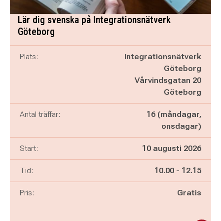
Lär dig svenska på Integrationsnätverk
Göteborg
Plats:
Integrationsnätverk
Göteborg
Vårvindsgatan 20
Göteborg
Antal träffar:
16 (måndagar,
onsdagar)
Start:
10 augusti 2026
Pågår mellan
och
Tid:
10.00
-
12.15
Pris:
Gratis