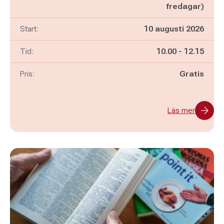
fredagar)
Start:
10 augusti 2026
Pågår mellan
och
Tid:
10.00
-
12.15
Pris:
Gratis
Läs mer