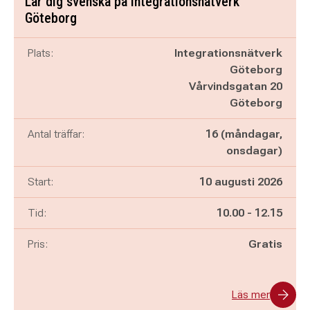
Lär dig svenska på Integrationsnätverk
Göteborg
Plats:
Integrationsnätverk
Göteborg
Vårvindsgatan 20
Göteborg
Antal träffar:
16 (måndagar,
onsdagar)
Start:
10 augusti 2026
Pågår mellan
och
Tid:
10.00
-
12.15
Pris:
Gratis
Läs mer