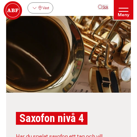
Sök
Väst
Meny
Saxofon nivå 4
Har du spelat saxofon ett tag och vill