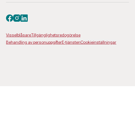
Besök oss på facebook
Besök oss på instagram
Besök oss på linkedin
Visselblåsare
Tillgänglighetsredogörelse
Behandling av personuppgifter
E-tjänsten
Cookieinställningar