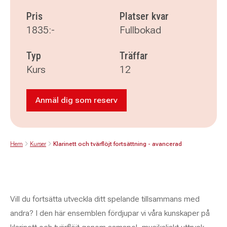
Pris
Platser kvar
1835:-
Fullbokad
Typ
Träffar
Kurs
12
Anmäl dig som reserv
Anmäl dig som reserv till Klarinett och tv
Hem
Kurser
Klarinett och tvärflöjt fortsättning - avancerad
Vill du fortsätta utveckla ditt spelande tillsammans med
andra? I den här ensemblen fördjupar vi våra kunskaper på