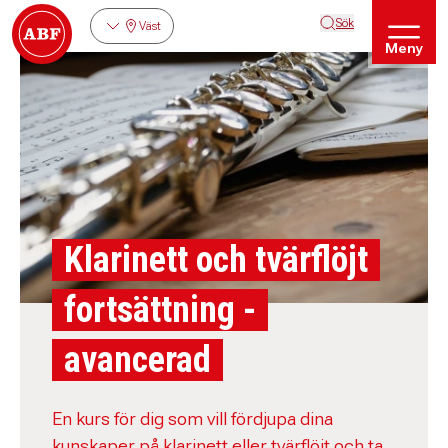
Sök
Väst
Meny
Klarinett och tvärflöjt
fortsättning -
avancerad
En kurs för dig som vill fördjupa dina
kunskaper på klarinett eller tvärflöjt och ta