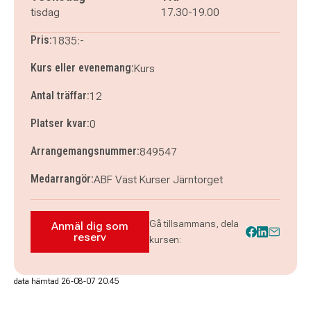
tisdag 10 november 2026
klockan 17.30–19.00
tisdag
17.30-19.00
tisdag 17 november 2026
klockan 17.30–19.00
Pris:
1835:-
Kurs eller evenemang:
Kurs
Antal träffar:
12
Platser kvar:
0
Arrangemangsnummer:
849547
Medarrangör:
ABF Väst Kurser Järntorget
Gå tillsammans, dela
Anmäl dig som
Anmäl dig som reserv till Klarinett och tvärf
reserv
kursen:
data hämtad 26-08-07 20.45