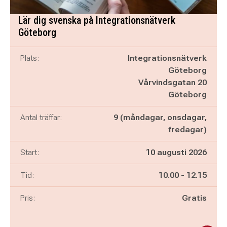
Lär dig svenska på Integrationsnätverk
Göteborg
Plats:
Integrationsnätverk
Göteborg
Vårvindsgatan 20
Göteborg
Antal träffar:
9 (måndagar, onsdagar,
fredagar)
Start:
10 augusti 2026
Pågår mellan
och
Tid:
10.00
-
12.15
Pris:
Gratis