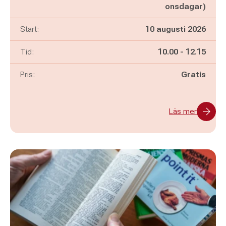
onsdagar)
Start:
10 augusti 2026
Pågår mellan
och
Tid:
10.00
-
12.15
Pris:
Gratis
Läs mer