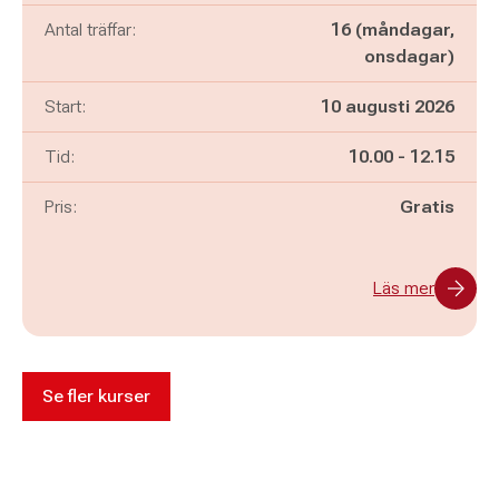
Antal träffar:
16 (måndagar,
onsdagar)
Start:
10 augusti 2026
Pågår mellan
och
Tid:
10.00
-
12.15
Pris:
Gratis
Läs mer
Se fler kurser