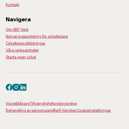
Kontakt
Navigera
Om ABF Väst
Närvarorapportering för cirkelledare
Cirkelledarutbildningar
Våra verksamheter
Starta egen cirkel
Besök oss på facebook
Besök oss på instagram
Besök oss på linkedin
Visselblåsare
Tillgänglighetsredogörelse
Behandling av personuppgifter
E-tjänsten
Cookieinställningar