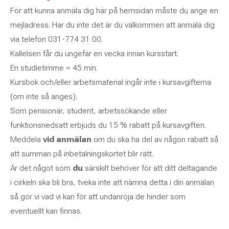
För att kunna anmäla dig här på hemsidan måste du ange en
mejladress. Har du inte det är du välkommen att anmäla dig
via telefon 031-774 31 00.
Kallelsen får du ungefär en vecka innan kursstart.
En studietimme = 45 min.
Kursbok och/eller arbetsmaterial ingår inte i kursavgifterna
(om inte så anges).
Som pensionär, student, arbetssökande eller
funktionsnedsatt erbjuds du 15 % rabatt på kursavgiften.
Meddela
vid anmälan
om du ska ha del av någon rabatt så
att summan på inbetalningskortet blir rätt.
Är det något som
du
särskilt behöver för att ditt deltagande
i cirkeln ska bli bra, tveka inte att nämna detta i din anmälan
så gör vi vad vi kan för att undanröja de hinder som
eventuellt kan finnas.