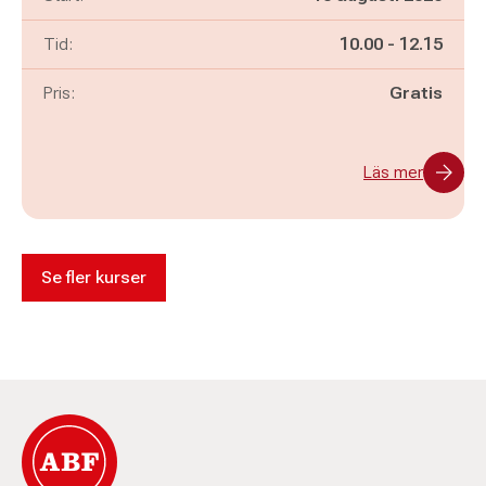
Pågår mellan
och
Tid:
10.00
-
12.15
Pris:
Gratis
Läs mer
Se fler kurser