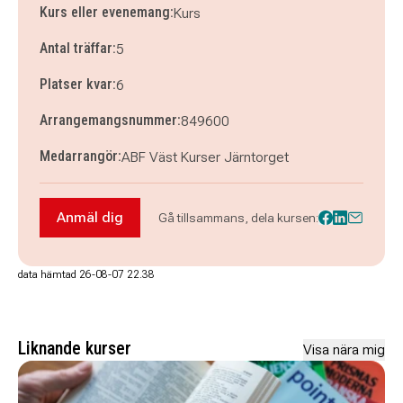
Kurs eller evenemang:
Kurs
Antal träffar:
5
Platser kvar:
6
Arrangemangsnummer:
849600
Medarrangör:
ABF Väst Kurser Järntorget
Anmäl dig
Gå tillsammans, dela kursen:
Anmäl dig till Fota med mobilen (enbart Androi
data hämtad 26-08-07 22.38
Liknande kurser
Visa nära mig