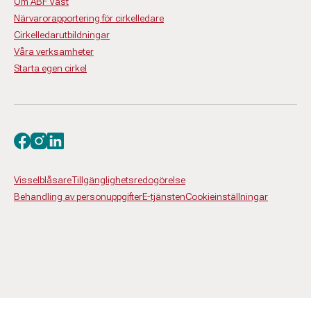
Om ABF Väst
Närvarorapportering för cirkelledare
Cirkelledarutbildningar
Våra verksamheter
Starta egen cirkel
Besök oss på facebook
Besök oss på instagram
Besök oss på linkedin
Visselblåsare
Tillgänglighetsredogörelse
Behandling av personuppgifter
E-tjänsten
Cookieinställningar