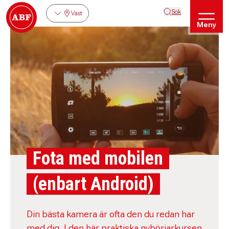
Sök
Väst
Meny
Fota med mobilen
(enbart Android)
Din bästa kamera är ofta den du redan har
med dig. I den här praktiska nybörjarkursen