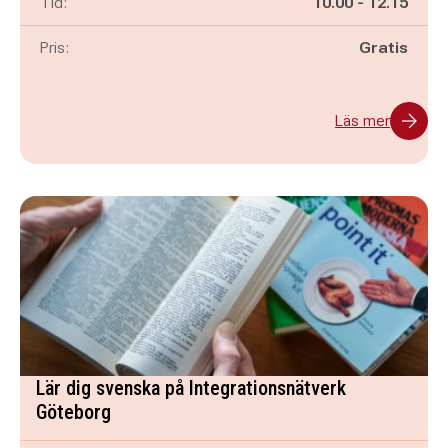
Pågår mellan
och
Tid:
10.00
-
12.15
Pris:
Gratis
Läs mer
Lär dig svenska på Integrationsnätverk
Göteborg