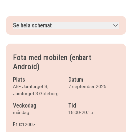
Se hela schemat
måndag 7 september 2026
klockan 18.00–20.15
måndag 14 september 2026
klockan 18.00–20.15
måndag 21 september 2026
klockan 18.00–20.15
Fota med mobilen (enbart
måndag 28 september 2026
klockan 18.00–20.15
Android)
måndag 5 oktober 2026
klockan 18.00–20.15
Plats
Datum
ABF Järntorget 8,
7 september 2026
Järntorget 8 Göteborg
Veckodag
Tid
måndag
18.00-20.15
Pris:
1200:-