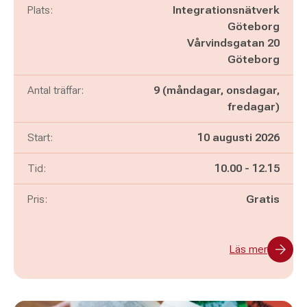
Plats:
Integrationsnätverk
Göteborg
Vårvindsgatan 20
Göteborg
Antal träffar:
9 (måndagar, onsdagar,
fredagar)
Start:
10 augusti 2026
Pågår mellan
och
Tid:
10.00
-
12.15
Pris:
Gratis
Läs mer