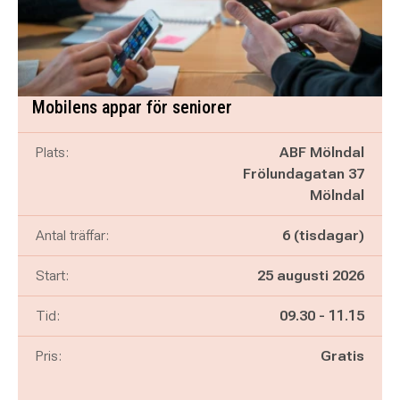
Mobilens appar för seniorer
Plats:
ABF Mölndal
Frölundagatan 37
Mölndal
Antal träffar:
6 (tisdagar)
Start:
25 augusti 2026
Pågår mellan
och
Tid:
09.30
-
11.15
Pris:
Gratis