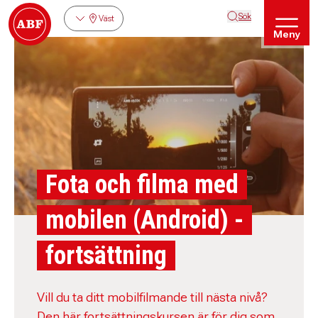
Sök
Väst
Meny
Fota och filma med
mobilen (Android) -
fortsättning
Vill du ta ditt mobilfilmande till nästa nivå?
Den här fortsättningskursen är för dig som