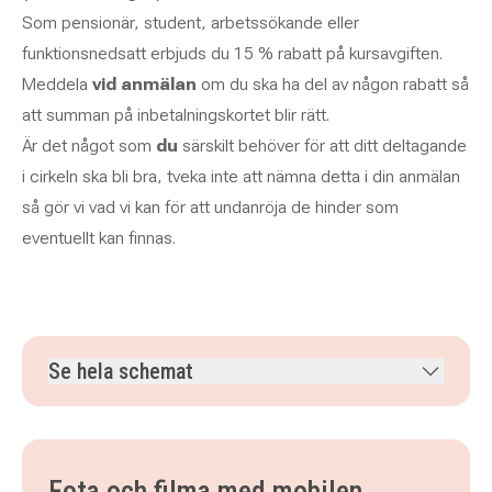
Som pensionär, student, arbetssökande eller
funktionsnedsatt erbjuds du 15 % rabatt på kursavgiften.
Meddela
vid anmälan
om du ska ha del av någon rabatt så
att summan på inbetalningskortet blir rätt.
Är det något som
du
särskilt behöver för att ditt deltagande
i cirkeln ska bli bra, tveka inte att nämna detta i din anmälan
så gör vi vad vi kan för att undanröja de hinder som
eventuellt kan finnas.
Se hela schemat
måndag 26 oktober 2026
klockan 18.00–20.15
måndag 2 november 2026
klockan 18.00–20.15
måndag 9 november 2026
klockan 18.00–20.15
Fota och filma med mobilen