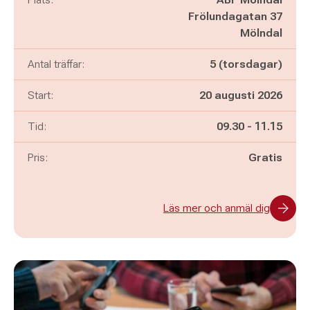
Frölundagatan 37
Mölndal
Antal träffar:
5 (torsdagar)
Start:
20 augusti 2026
Pågår mellan
och
Tid:
09.30
-
11.15
Pris:
Gratis
Läs mer och anmäl dig