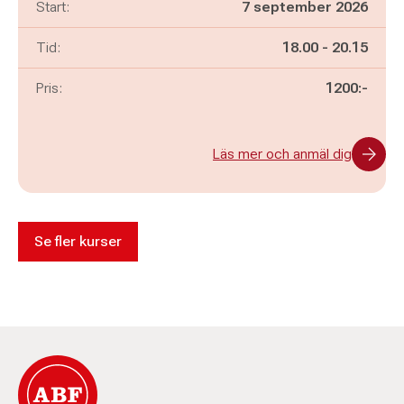
Start:
7 september 2026
Pågår mellan
och
Tid:
18.00
-
20.15
Pris:
1200:-
Läs mer och anmäl dig
Se fler kurser