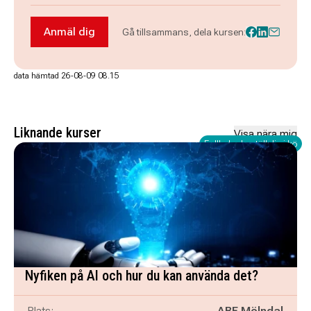
Anmäl dig
Gå tillsammans, dela kursen:
Anmäl dig till Fota och filma med mobilen (Andro
data hämtad 26-08-09 08.15
Liknande kurser
Visa nära mig
Fullbokad - ställ dig i kö
Nyfiken på AI och hur du kan använda det?
Plats:
ABF Mölndal