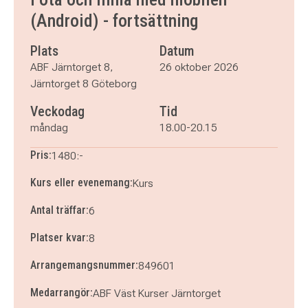
måndag 16 november 2026
klockan 18.00–20.15
(Android) - fortsättning
måndag 23 november 2026
klockan 18.00–20.15
måndag 30 november 2026
klockan 18.00–20.15
Plats
Datum
ABF Järntorget 8,
26 oktober 2026
Järntorget 8 Göteborg
Veckodag
Tid
måndag
18.00-20.15
Pris:
1480:-
Kurs eller evenemang:
Kurs
Antal träffar:
6
Platser kvar:
8
Arrangemangsnummer:
849601
Medarrangör:
ABF Väst Kurser Järntorget