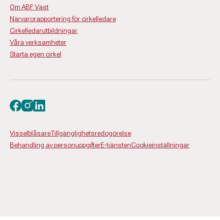
Om ABF Väst
Närvarorapportering för cirkelledare
Cirkelledarutbildningar
Våra verksamheter
Starta egen cirkel
Besök oss på facebook
Besök oss på instagram
Besök oss på linkedin
Visselblåsare
Tillgänglighetsredogörelse
Behandling av personuppgifter
E-tjänsten
Cookieinställningar