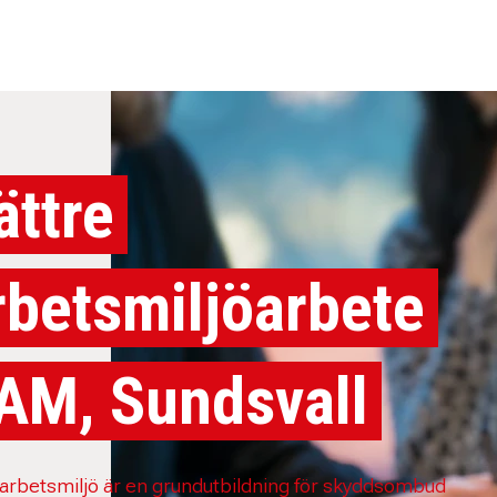
ättre
rbetsmiljöarbete
AM, Sundsvall
 arbetsmiljö är en grundutbildning för skyddsombud