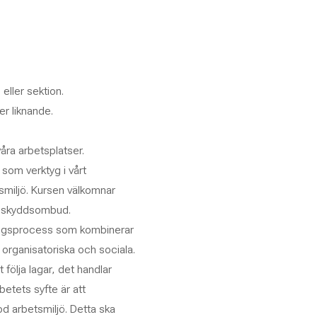
ller sektion.
r liknande.
åra arbetsplatser.
 som verktyg i vårt
smiljö. Kursen välkomnar
d skyddsombud.
lingsprocess som kombinerar
organisatoriska och sociala.
följa lagar, det handlar
betets syfte är att
od arbetsmiljö. Detta ska