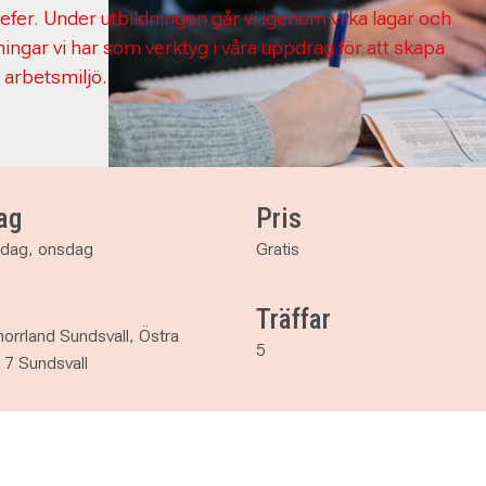
efer. Under utbildningen går vi igenom vilka lagar och
ningar vi har som verktyg i våra uppdrag för att skapa
 arbetsmiljö.
ag
Pris
sdag, onsdag
Gratis
Träffar
orrland Sundsvall, Östra
5
17 Sundsvall