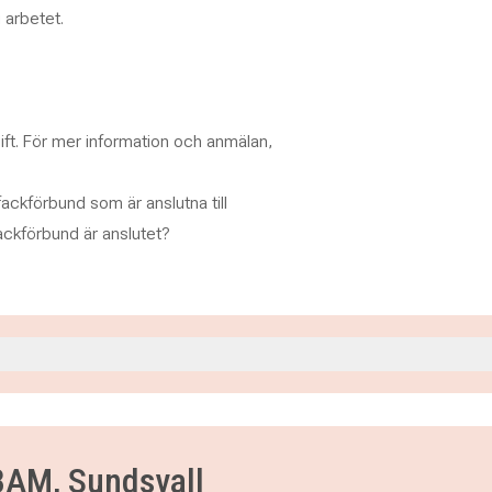
 arbetet.
ft. För mer information och anmälan,
 fackförbund som är anslutna till
ackförbund är anslutet?
.00
0
00
 BAM, Sundsvall