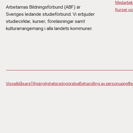
Medarbeta
Arbetarnas Bildningsförbund (ABF) är
Kurser o
Sveriges ledande studieförbund. Vi erbjuder
studiecirklar, kurser, föreläsningar samt
kulturarrangemang i alla landets kommuner.
Visselblåsare
Tillgänglighetsredogörelse
Behandling av personuppgifte