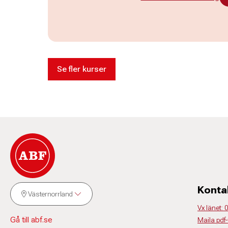
Se fler kurser
Konta
Västernorrland
Vx länet:
Gå till abf.se
Maila pdf-