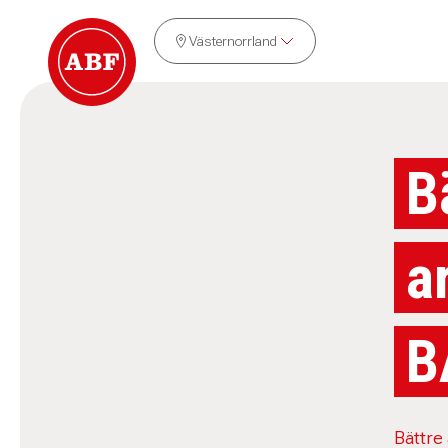
Västernorrland
B
a
B
Bättre