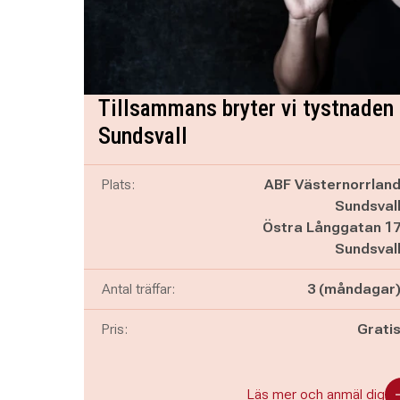
Tillsammans bryter vi tystnaden
Sundsvall
Plats:
ABF Västernorrlan
Sundsval
Östra Långgatan 1
Sundsval
Antal träffar:
3 (måndagar
Pris:
Grati
Läs mer och anmäl dig