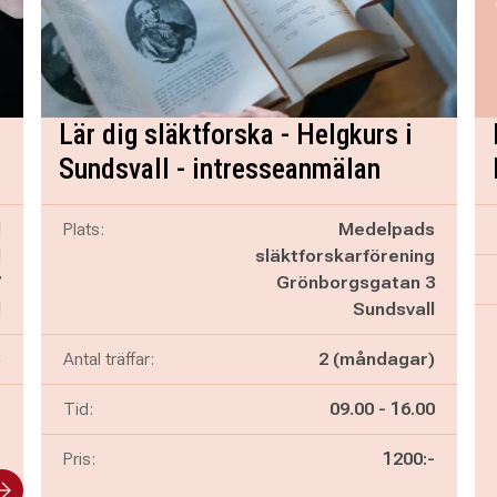
Lär dig släktforska - Helgkurs i
Sundsvall - intresseanmälan
d
Plats:
Medelpads
l
släktforskarförening
7
Grönborgsgatan 3
l
Sundsvall
)
Antal träffar:
2 (måndagar)
Pågår mellan
och
s
Tid:
09.00
-
16.00
Pris:
1200:-