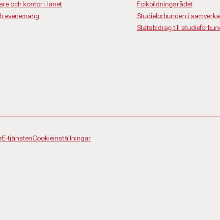
re och kontor i länet
Folkbildningsrådet
ch evenemang
Studieförbunden i samverk
Statsbidrag till studieförbun
r
E-tjänsten
Cookieinställningar