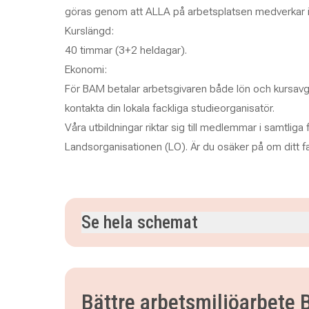
göras genom att ALLA på arbetsplatsen medverkar i
Kurslängd:
40 timmar (3+2 heldagar).
Ekonomi:
För BAM betalar arbetsgivaren både lön och kursavgi
kontakta din lokala fackliga studieorganisatör.
Våra utbildningar riktar sig till medlemmar i samtliga
Landsorganisationen (LO). Är du osäker på om ditt f
Se hela schemat
måndag 28 september 2026
klockan 09.00–16
tisdag 29 september 2026
klockan 09.00–16.0
onsdag 30 september 2026
klockan 09.00–16.
Bättre arbetsmiljöarbete
måndag 26 oktober 2026
klockan 09.00–16.00