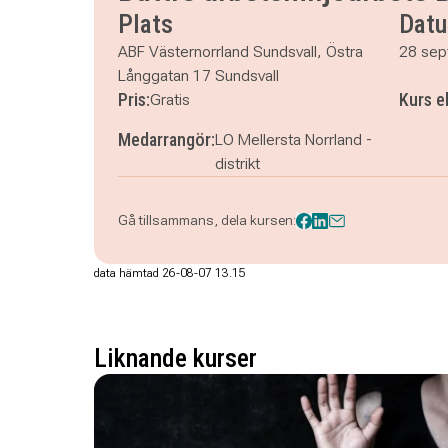
Plats
Dat
tisdag 27 oktober 2026
klockan 09.00–16.00
ABF Västernorrland Sundsvall, Östra
28 sep
Långgatan 17 Sundsvall
Pris:
Kurs e
Gratis
Medarrangör:
LO Mellersta Norrland -
distrikt
Gå tillsammans, dela kursen:
data hämtad 26-08-07 13.15
Liknande kurser