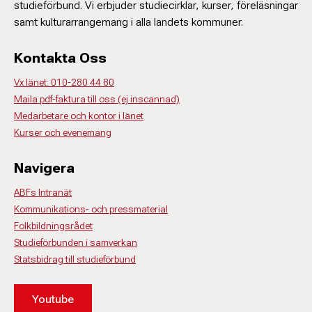
Eva Mörk Månsson
studieförbund. Vi erbjuder studiecirklar, kurser, föreläsningar
060-64 10 63
Ledamot
samt kulturarrangemang i alla landets kommuner.
petra.akerlund@abf.se
070-255 15 57
eva.mork@hotmail.se
Kontakta Oss
Vx länet: 010-280 44 80
Lisa Wenman
Maila pdf-faktura till oss (ej inscannad)
Ledamot
Medarbetare och kontor i länet
073-693 16 40
Kurser och evenemang
lisawenman1@gmail.com
Navigera
Birgitta Bolin
ABFs Intranät
Ersättare
Kommunikations- och pressmaterial
070-201 04 50
Folkbildningsrådet
ebb.ange@gmail.com
Studieförbunden i samverkan
Statsbidrag till studieförbund
Camilla Junno Forsberg
Erik Edlund
Youtube
Ersättare