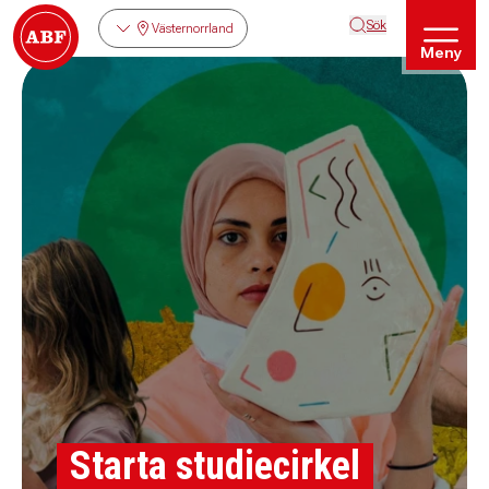
Sök
Västernorrland
Meny
Starta studiecirkel