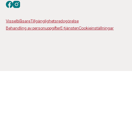
Besök oss på facebook
Besök oss på instagram
Visselblåsare
Tillgänglighetsredogörelse
Behandling av personuppgifter
E-tjänsten
Cookieinställningar