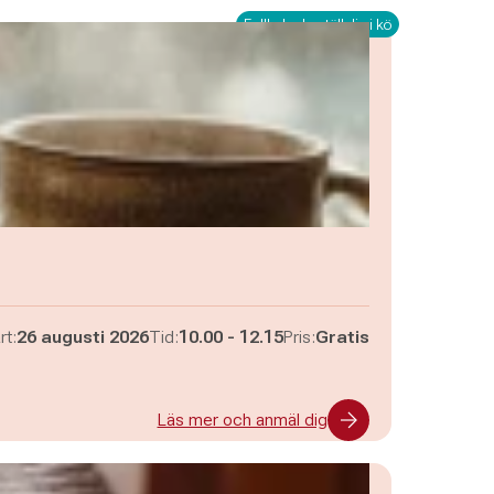
Fullbokad - ställ dig i kö
Pågår mellan
och
rt:
26 augusti 2026
Tid:
10.00
-
12.15
Pris:
Gratis
Läs mer och anmäl dig