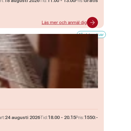
Pågår mellan
och
rt:
18 augusti 2026
Tid:
11.00
-
13.00
Pris:
Gratis
Läs mer och anmäl dig
Få platser kvar
Pågår mellan
och
rt:
24 augusti 2026
Tid:
18.00
-
20.15
Pris:
1550:-