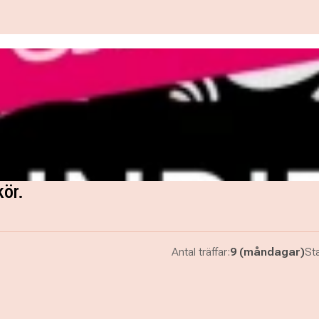
kör.
Antal träffar:
9 (måndagar)
Sta