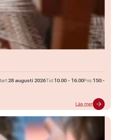
Pågår mellan
och
tart:
28 augusti 2026
Tid:
10.00
-
16.00
Pris:
150:-
Läs mer