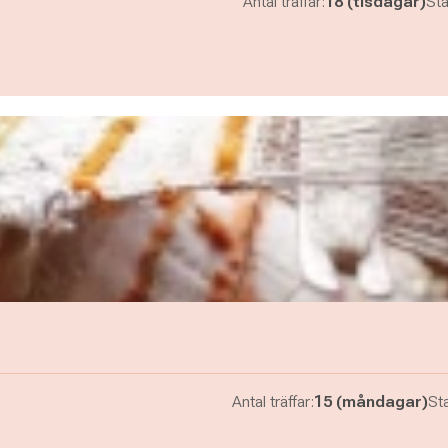
Antal träffar:
18 (tisdagar)
Sta
Antal träffar:
15 (måndagar)
Sta