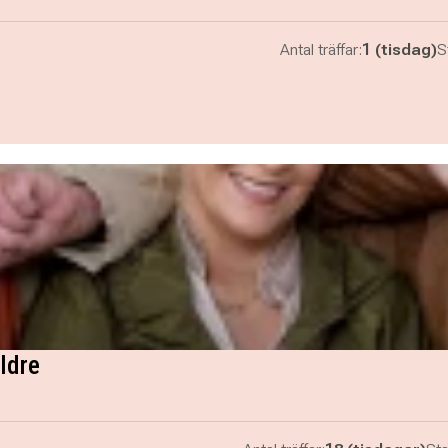
Antal träffar:
1 (tisdag)
S
ldre