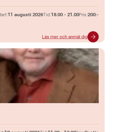
Pågår mellan
och
tart:
11 augusti 2026
Tid:
18.00
-
21.00
Pris:
200:-
Läs mer och anmäl dig