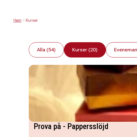
Hem
Kurser
Alla (54)
Kurser (20)
Eveneman
Prova på - Pappersslöjd