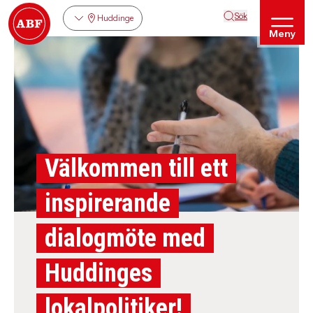
Sök
Huddinge
Meny
Välkommen till ett
inspirerande
dialogmöte med
Huddinges
lokalpolitiker!