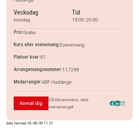
Veckodag
Tid
torsdag
18.00-20.00
Pris:
Gratis
Kurs eller evenemang:
Evenemang
Platser kvar:
97
Arrangemangsnummer:
117298
Medarrangör:
ABF Huddinge
Gå tillsammans, dela
Anmäl dig
Anmäl dig till Välkommen till ett inspirerande 
evenemanget:
data hämtad 26-08-09 11.31