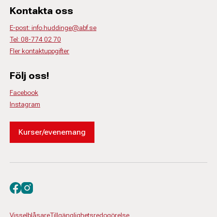
Kontakta oss
E-post: info.huddinge@abf.se
Tel: 08-774 02 70
Fler kontaktuppgifter
Följ oss!
Facebook
Instagram
Kurser/evenemang
Besök oss på facebook
Besök oss på instagram
Visselblåsare
Tillgänglighetsredogörelse