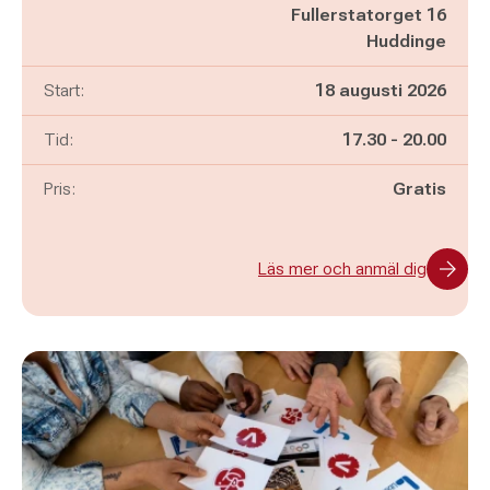
Fullerstatorget 16
Huddinge
Start:
18 augusti 2026
Pågår mellan
och
Tid:
17.30
-
20.00
Pris:
Gratis
Läs mer och anmäl dig