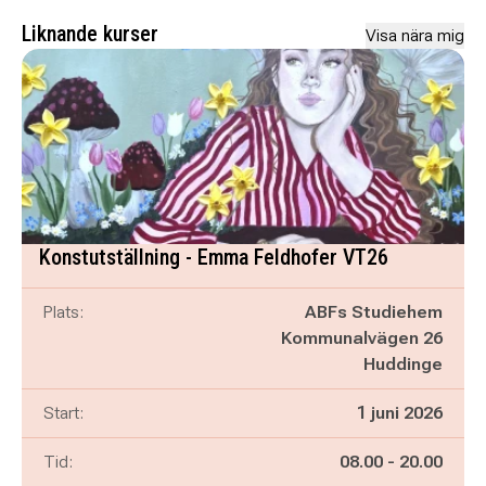
Liknande kurser
Visa nära mig
Konstutställning - Emma Feldhofer VT26
Plats:
ABFs Studiehem
Kommunalvägen 26
Huddinge
Start:
1 juni 2026
Pågår mellan
och
Tid:
08.00
-
20.00