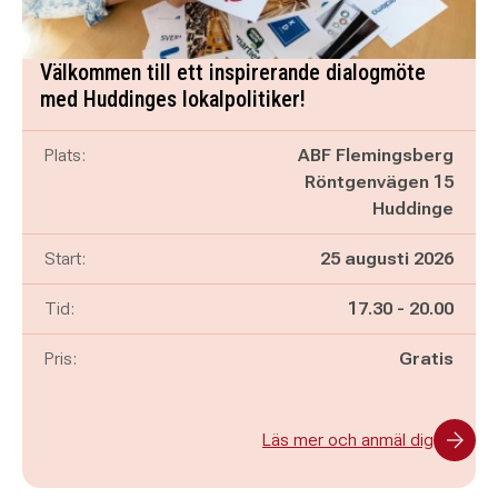
Välkommen till ett inspirerande dialogmöte
med Huddinges lokalpolitiker!
Plats:
ABF Flemingsberg
Röntgenvägen 15
Huddinge
Start:
25 augusti 2026
Pågår mellan
och
Tid:
17.30
-
20.00
Pris:
Gratis
Läs mer och anmäl dig