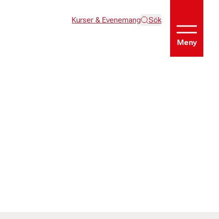
Kurser & Evenemang
Sök
Meny