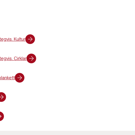
tegvis. Kultur
egvis. Cirklar
blankett