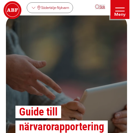
Sök
Södertälje-Nykvarn
Meny
Guide till
närvarorapportering