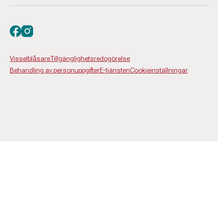
Besök oss på facebook
Besök oss på instagram
Visselblåsare
Tillgänglighetsredogörelse
Behandling av personuppgifter
E-tjänsten
Cookieinställningar