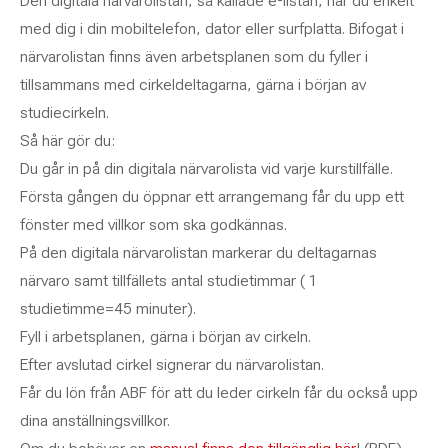
Den digitala närvarolistan, så kallade e-listan, har du enkelt
med dig i din mobiltelefon, dator eller surfplatta. Bifogat i
närvarolistan finns även arbetsplanen som du fyller i
tillsammans med cirkeldeltagarna, gärna i början av
studiecirkeln.
Så här gör du:
Du går in på din digitala närvarolista vid varje kurstillfälle.
Första gången du öppnar ett arrangemang får du upp ett
fönster med villkor som ska godkännas.
På den digitala närvarolistan markerar du deltagarnas
närvaro samt tillfällets antal studietimmar ( 1
studietimme=45 minuter).
Fyll i arbetsplanen, gärna i början av cirkeln.
Efter avslutad cirkel signerar du närvarolistan.
Får du lön från ABF för att du leder cirkeln får du också upp
dina anställningsvillkor.