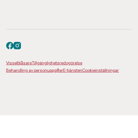
Besök oss på facebook
Besök oss på instagram
Visselblåsare
Tillgänglighetsredogörelse
Behandling av personuppgifter
E-tjänsten
Cookieinställningar