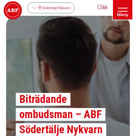
Sök
Södertälje-Nykvarn
Meny
Biträdande
ombudsman – ABF
Södertälje Nykvarn