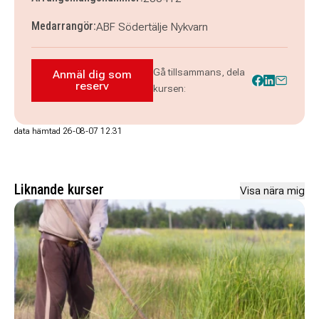
Medarrangör:
ABF Södertälje Nykvarn
Gå tillsammans, dela
Anmäl dig som
Anmäl dig som reserv till Knyppling
reserv
kursen:
data hämtad 26-08-07 12.31
Liknande kurser
Visa nära mig