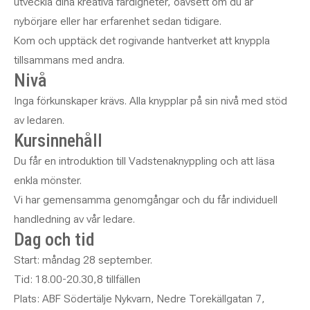
utveckla dina kreativa färdigheter, oavsett om du är
nybörjare eller har erfarenhet sedan tidigare.
Kom och upptäck det rogivande hantverket att knyppla
tillsammans med andra.
Nivå
Inga förkunskaper krävs. Alla knypplar på sin nivå med stöd
av ledaren.
Kursinnehåll
Du får en introduktion till Vadstenaknyppling och att läsa
enkla mönster.
Vi har gemensamma genomgångar och du får individuell
handledning av vår ledare.
Dag och tid
Start: måndag 28 september.
Tid: 18.00-20.30,8 tillfällen
Plats: ABF Södertälje Nykvarn, Nedre Torekällgatan 7,