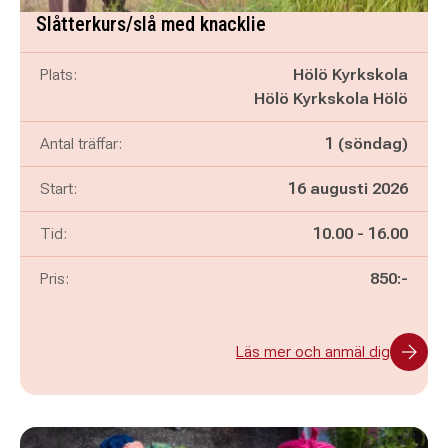
Slåtterkurs/slå med knacklie
Plats:
Hölö Kyrkskola
Hölö Kyrkskola Hölö
Antal träffar:
1 (söndag)
Start:
16 augusti 2026
Pågår mellan
och
Tid:
10.00
-
16.00
Pris:
850:-
Läs mer och anmäl dig