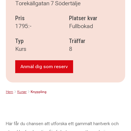
Torekällgatan 7 Södertälje
Pris
Platser kvar
1795:-
Fullbokad
Typ
Träffar
Kurs
8
Anmäl dig som reserv
Anmäl dig som reserv till Knyppling
Hem
Kurser
Knyppling
Här får du chansen att utforska ett gammalt hantverk och