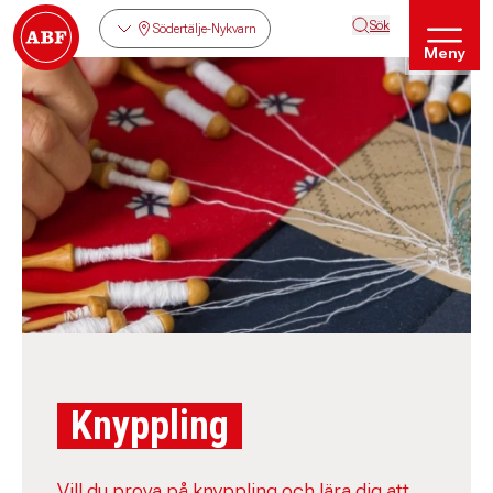
Sök
Södertälje-Nykvarn
Meny
Knyppling
Vill du prova på knyppling och lära dig att