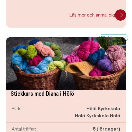
Läs mer och anmäl dig
Få platser kvar
Stickkurs med Diana i Hölö
Plats:
Hölö Kyrkskola
Hölö Kyrkskola Hölö
Antal träffar:
5 (lördagar)