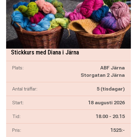
Stickkurs med Diana i Järna
Plats:
ABF Järna
Storgatan 2 Järna
Antal träffar:
5 (tisdagar)
Start:
18 augusti 2026
Pågår mellan
och
Tid:
18.00
-
20.15
Pris:
1525:-