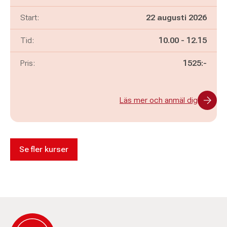
Start:
22 augusti 2026
Pågår mellan
och
Tid:
10.00
-
12.15
Pris:
1525:-
Läs mer och anmäl dig
Se fler kurser