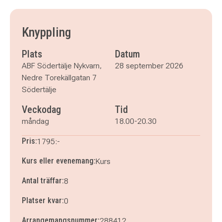
måndag 28 september 2026
klockan 18.00–20.30
måndag 5 oktober 2026
klockan 18.00–20.30
måndag 12 oktober 2026
klockan 18.00–20.30
Knyppling
måndag 19 oktober 2026
klockan 18.00–20.30
måndag 26 oktober 2026
klockan 18.00–20.30
Plats
Datum
måndag 2 november 2026
klockan 18.00–20.30
ABF Södertälje Nykvarn,
28 september 2026
måndag 9 november 2026
klockan 18.00–20.30
Nedre Torekällgatan 7
måndag 16 november 2026
klockan 18.00–20.30
Södertälje
Veckodag
Tid
måndag
18.00-20.30
Pris:
1795:-
Kurs eller evenemang:
Kurs
Antal träffar:
8
Platser kvar:
0
Arrangemangsnummer:
288412