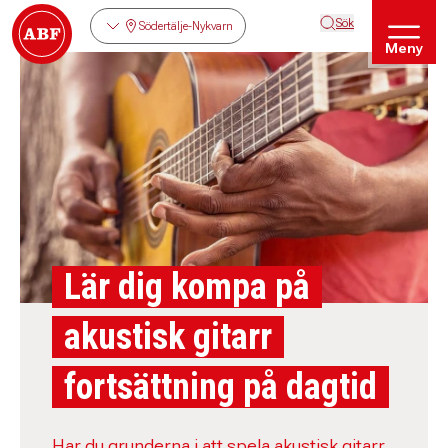
Sök
Södertälje-Nykvarn
Meny
Lär dig kompa på
akustisk gitarr
fortsättning på dagtid
Har du grunderna i att spela akustisk gitarr