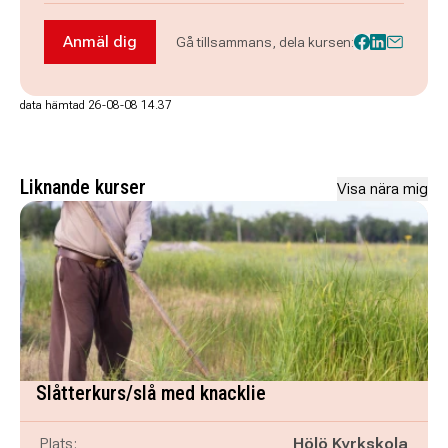
Anmäl dig
Gå tillsammans, dela kursen:
Anmäl dig till Lär dig kompa på akustisk gitarr f
data hämtad 26-08-08 14.37
Liknande kurser
Visa nära mig
Slåtterkurs/slå med knacklie
Plats:
Hölö Kyrkskola