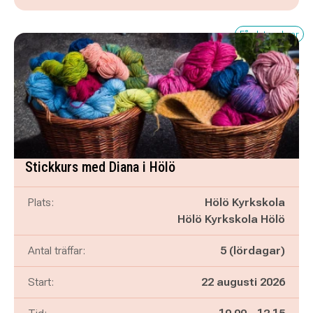
Få platser kvar
Stickkurs med Diana i Hölö
Plats:
Hölö Kyrkskola
Hölö Kyrkskola Hölö
Antal träffar:
5 (lördagar)
Start:
22 augusti 2026
Pågår mellan
och