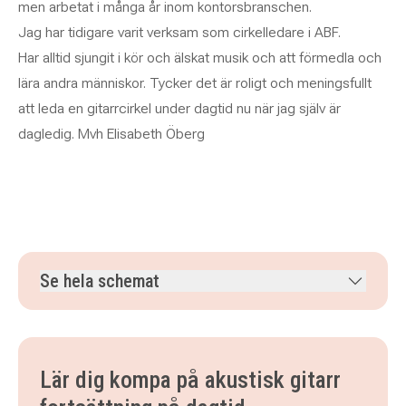
men arbetat i många år inom kontorsbranschen.
Jag har tidigare varit verksam som cirkelledare i ABF.
Har alltid sjungit i kör och älskat musik och att förmedla och
lära andra människor. Tycker det är roligt och meningsfullt
att leda en gitarrcirkel under dagtid nu när jag själv är
dagledig. Mvh Elisabeth Öberg
Se hela schemat
onsdag 30 september 2026
klockan 10.30–12.00
onsdag 7 oktober 2026
klockan 10.30–12.00
onsdag 14 oktober 2026
klockan 10.30–12.00
Lär dig kompa på akustisk gitarr
onsdag 21 oktober 2026
klockan 10.30–12.00