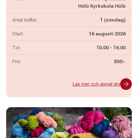
Hölö Kyrkskola Hölö
Antal träffar:
1 (söndag)
Start:
16 augusti 2026
Pågår mellan
och
Tid:
10.00
-
16.00
Pris:
850:-
Läs mer och anmäl dig