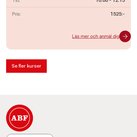
Tid:
10.00
-
12.15
Pris:
1525:-
Läs mer och anmäl dig
Se fler kurser