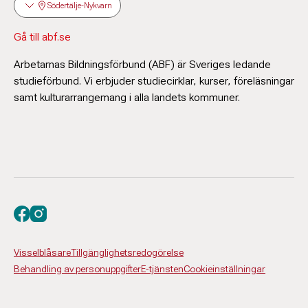
Södertälje-Nykvarn
Gå till abf.se
Arbetarnas Bildningsförbund (ABF) är Sveriges ledande
studieförbund. Vi erbjuder studiecirklar, kurser, föreläsningar
samt kulturarrangemang i alla landets kommuner.
Besök oss på facebook
Besök oss på instagram
Visselblåsare
Tillgänglighetsredogörelse
Behandling av personuppgifter
E-tjänsten
Cookieinställningar