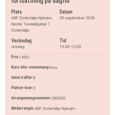
fortsättning på dagtid
onsdag 28 oktober 2026
klockan 10.30–12.00
onsdag 4 november 2026
klockan 10.30–12.00
Plats
Datum
onsdag 11 november 2026
klockan 10.30–12.00
ABF Södertälje Nykvarn,
30 september 2026
onsdag 18 november 2026
klockan 10.30–12.00
Nedre Torekällgatan 7
Södertälje
Veckodag
Tid
onsdag
10.30-12.00
Pris:
1450:-
Kurs eller evenemang:
Kurs
Antal träffar:
8
Platser kvar:
3
Arrangemangsnummer:
288305
Medarrangör:
ABF Södertälje Nykvarn