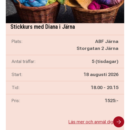
Stickkurs med Diana i Järna
Plats:
ABF Järna
Storgatan 2 Järna
Antal träffar:
5 (tisdagar)
Start:
18 augusti 2026
Pågår mellan
och
Tid:
18.00
-
20.15
Pris:
1525:-
Läs mer och anmäl dig