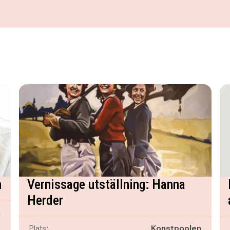
n
Vernissage utställning: Hanna
Herder
n
1
Plats:
Konstpoolen