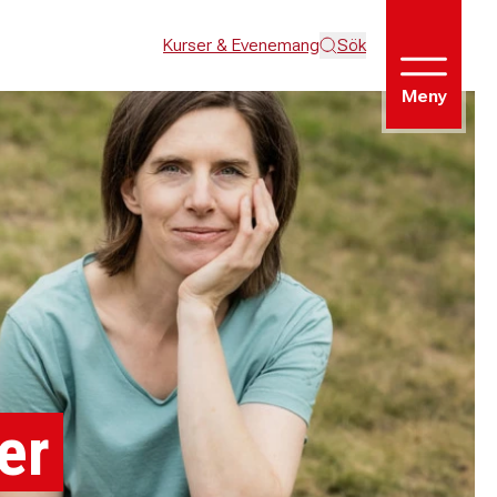
Kurser & Evenemang
Sök
Meny
er