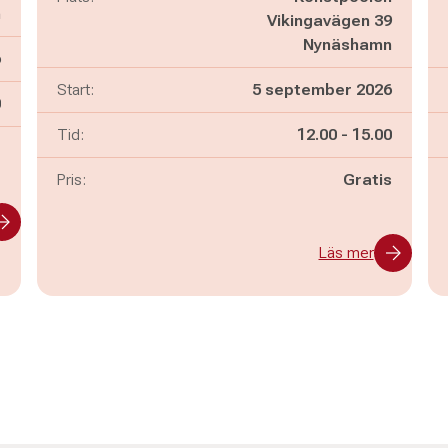
n
Vikingavägen 39
Nynäshamn
6
Start:
5 september 2026
n
0
Pågår mellan
och
Tid:
12.00
-
15.00
-
Pris:
Gratis
Läs mer