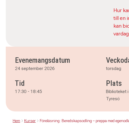
Hur ka
till e
kan bid
vardag
Evenemangsdatum
Veckod
24 september 2026
torsdag
Tid
Plats
17:30
-
18:45
Biblioteket
Tyresö
Hem
Kurser
Föreläsning: Beredskapsodling – preppa med egenodl