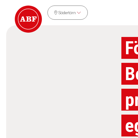
Södertörn
F
B
p
e