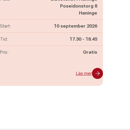
Poseidonstorg 8
Haninge
Start:
10 september 2026
Pågår mellan
och
Tid:
17.30
-
18.45
Pris:
Gratis
Läs mer