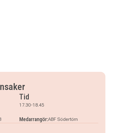
önsaker
Tid
17.30-18.45
Medarrangör:
3
ABF Södertörn