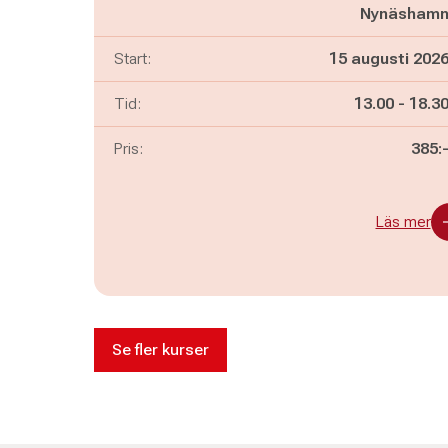
Nynäsham
Start:
15 augusti 202
Pågår mella
och
Tid:
13.00
-
18.3
Pris:
385:
Läs mer
Se fler kurser