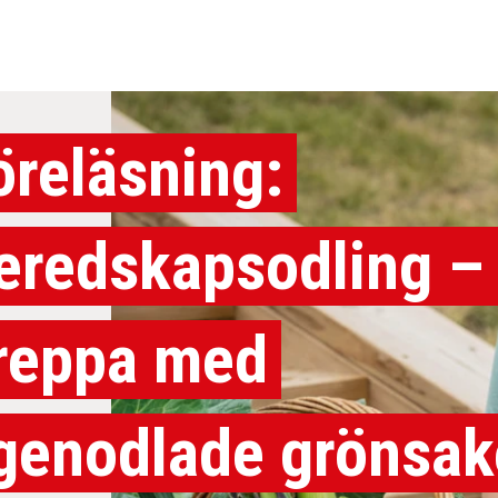
öreläsning:
eredskapsodling –
reppa med
genodlade grönsak