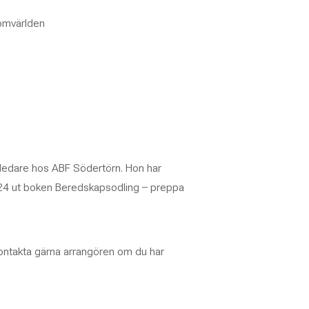
 omvärlden
sledare hos ABF Södertörn. Hon har
024 ut boken
Beredskapsodling – preppa
. Kontakta gärna arrangören om du har