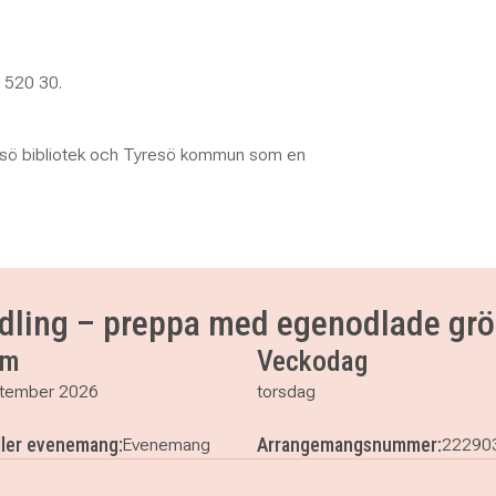
 520 30.
esö bibliotek och Tyresö kommun som en
dling – preppa med egenodlade gr
um
Veckodag
tember 2026
torsdag
ller evenemang:
Arrangemangsnummer:
Evenemang
22290