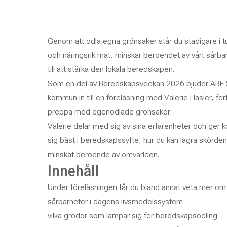
Genom att odla egna grönsaker står du stadigare i tuffa
och näringsrik mat, minskar beroendet av vårt sårba
till att stärka den lokala beredskapen.
Som en del av Beredskapsveckan 2026 bjuder ABF S
kommun in till en föreläsning med Valerie Hasler, förf
preppa med egenodlade grönsaker
.
Valerie delar med sig av sina erfarenheter och ger k
sig bäst i beredskapssyfte, hur du kan lagra skörden
minskat beroende av omvärlden.
Innehåll
Under föreläsningen får du bland annat veta mer om
sårbarheter i dagens livsmedelssystem
vilka grödor som lämpar sig för beredskapsodling