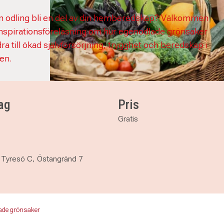
n odling bli en del av din hemberedskap? Välkommen
n inspirationsföreläsning om hur egenodlade grönsaker
ra till ökad självförsörjning, trygghet och beredskap i
en.
ag
Pris
Gratis
 i Tyresö C, Östangränd 7
ade grönsaker